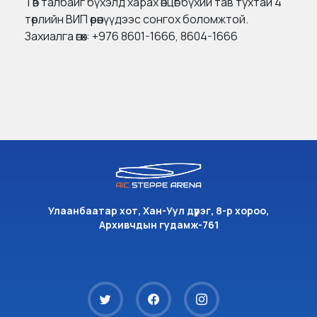
Төв талбайг бүхэлд харах өнцөг бүхий тав тухтай 4
төрлийн ВИП өрөөнүүдээс сонгох боломжтой.
Захиалга өгөх: +976 8601-1666, 8604-1666
Улаанбаатар хот, Хан-Уул дүүрэг, 8-р хороо,
Архивчдын гудамж-761