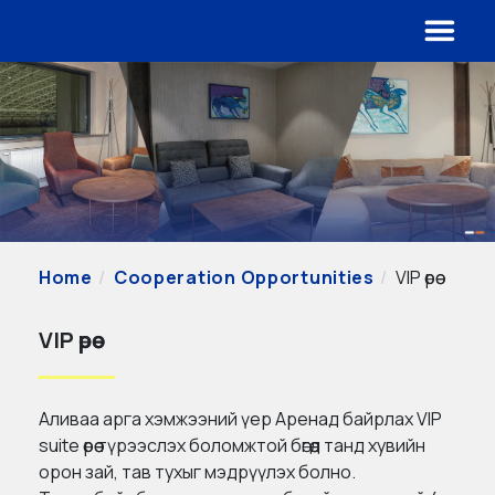
Home
Cooperation Opportunities
VIP өрөө
VIP өрөө
Аливаа арга хэмжээний үер Аренад байрлах VIP
suite өрөө түрээслэх боломжтой бөгөөд танд хувийн
орон зай, тав тухыг мэдрүүлэх болно.