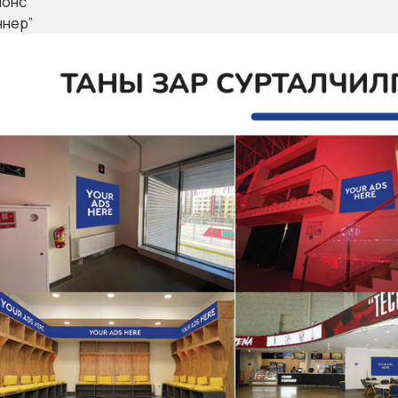
нонс
ннер”