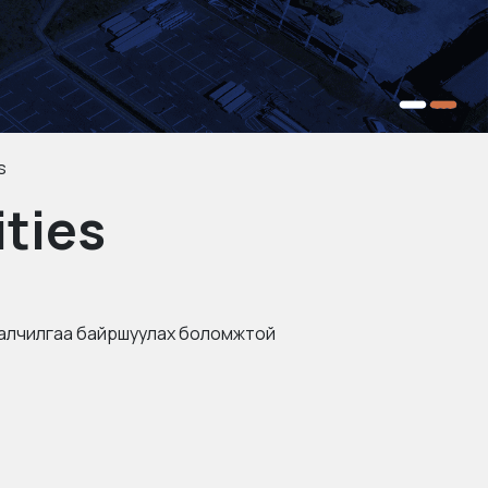
s
ities
талчилгаа байршуулах боломжтой