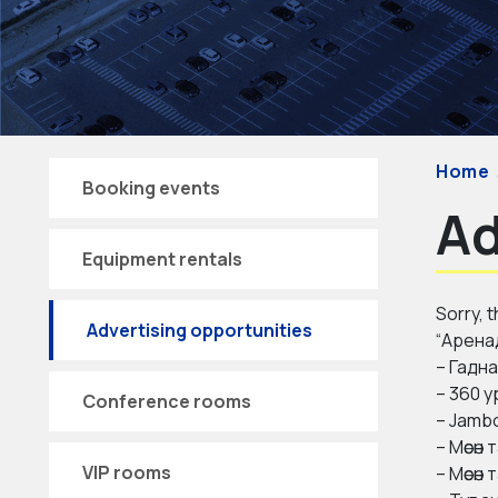
Home
Booking events
Ad
Equipment rentals
Sorry, t
Advertising opportunities
“Арена
– Гадн
– 360 у
Conference rooms
– Jamb
– Мөсөн
VIP rooms
– Мөсөн