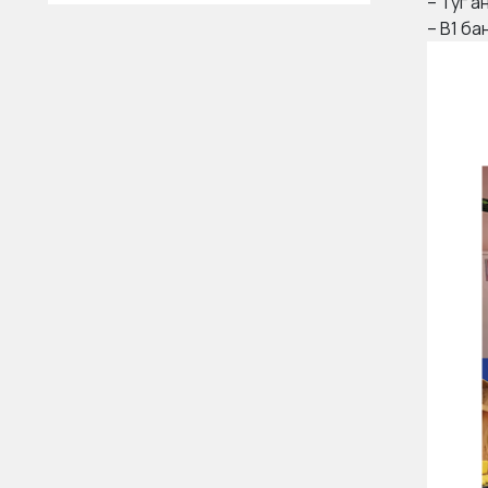
– Туг а
– В1 ба