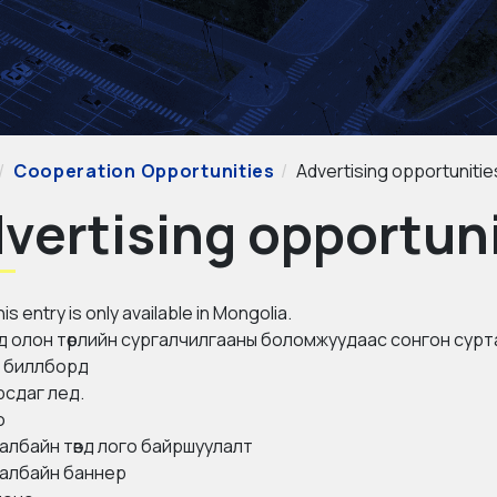
Cooperation Opportunities
Advertising opportunitie
vertising opportun
his entry is only available in
Mongolia
.
д олон төрлийн сургалчилгааны боломжуудаас сонгон сур
а биллборд
рсдаг лед.
o
 талбайн төвд лого байршуулалт
 талбайн баннер