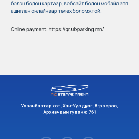
бэлэн болон картаар, вебсайт болон мобайл апп
ашиглан онлайнаар төлөх боломжтой.
Online payment:
https://qr.ubparking.mn/
Улаанбаатар хот, Хан-Уул дүүрэг, 8-р хороо,
Архивчдын гудамж-761