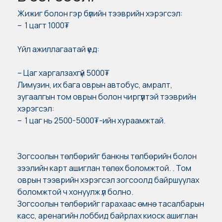
Жижиг болон гэр бүлийн тээврийн хэрэгсэл:
– 1 цагт 1000₮
Үйл ажиллагаатай үед:
– Цаг харгалзахгүй 5000₮
Лимузин, их бага оврын автобус, амралт,
зугаалгын том оврын болон чиргүүлтэй тээврийн
хэрэгсэл:
– 1 цаг нь 2500-5000₮-ийн хураамжтай.
Зогсоолын төлбөрийг банкны төлбөрийн болон
зээлийн карт ашиглан төлөх боломжтой. . Том
оврын тээврийн хэрэгсэл зогсоолд байршуулах
боломжтой ч хонуулж үл болно.
Зогсоолын төлбөрийг гарахаас өмнө тасалбарын
касс, аренагийн лоббид байрлах киоск ашиглан