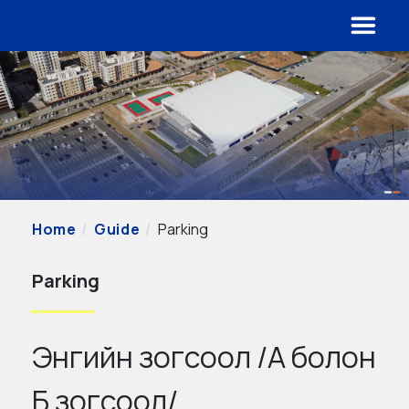
Home
Guide
Parking
Parking
Энгийн зогсоол /А болон
Б зогсоол/