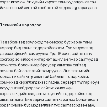
хэрэг үүсгэх юм. Уг хувийн хэрэгт таны худалдан авсан
үйлчилгээний явцтай холбоотой мэдээллүүд харагдана.
Техникийн мэдээлэл
Та вэбсайтэд зочлоход техникээр бус харин таны
нэрээр бид таныг тодорхойлох юм. Тус мэдээлэлд
дараах зүйлсийг хамруулна. Үүнд: IP хаяг, сайтын аль
хэсгээр зочилсон, интернэт ашиглан ямар сайтуудад
зочилсон болон ямар броусер ашиглан сайтад
зочилж байгаа зэргийг хамруулна. Энэ техникийн
мэдээ нь сайтын үр ашигтай байдлыг тодорхойлж,
хэмжихэд хэрэглэгдэхээс гадна, сервэрт тулгарч буй
асуудлыг шийдвэрлэх, сайтыг хянах мөн
хэрэглэгчдийн хандалтын сувгийг тодорхойлоход
ашиглагдана. Бид зарим сайтын хэрэглээ болон үзүүлэлт
зэрэг хувийн бус мэдээллийг тус сайтаас хүлээн авч,