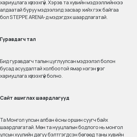
хариуцлага хүлээхгүй. Хэрэв та хувийн мэдээллийнхээ
алдаатай буруу мэдээлэлд засвар хийх гэж байгаа
бол STEPPE ARENA-д мэдэгдэх шаардлагатай.
Гуравдагч тал
Бид гуравдагч талын цуглуулсан мэдээлэл болон
бусад асуудалтай холбоотой ямар нэгэн үүрэг
хариуцлага хүлээхгүй болно.
Сайт ашиглах шаардлагууд
Та Монгол улсын албан ёсны оршин суугч байх
шаардлагатай. Мөн та нууцлалын бодлого нь монгол
улсын хуулийн дагуу бэлтгэгдсэн бөгөөд таны хувийн