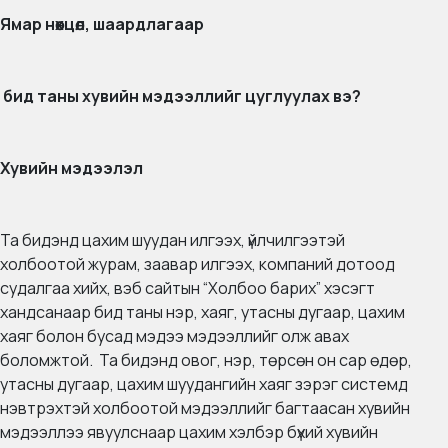
Ямар нөхцөл, шаардлагаар
бид
таны
хувийн
мэдээллийг
цуглуулах
вэ?
Хувийн мэдээлэл
Та бидэнд цахим шуудан илгээх, үйлчилгээтэй
холбоотой журам, заавар илгээх, компаний дотоод
судалгаа хийх, вэб сайтын “Холбоо барих” хэсэгт
хандсанаар бид таны нэр, хаяг, утасны дугаар, цахим
хаяг болон бусад мэдээ мэдээллийг олж авах
боломжтой. Та бидэнд овог, нэр, төрсөн он сар өдөр,
утасны дугаар, цахим шуудангийн хаяг зэрэг системд
нэвтрэхтэй холбоотой мэдээллийг багтаасан хувийн
мэдээллээ явуулснаар цахим хэлбэр бүхий хувийн