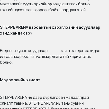
мэдээллийг хууль эрх зүйн хүрээнд ашиглах болно
гэдгийг хүлээн зөвшөөрсөн байх шаардлагатай.
STEPPE ARENA вэбсайтын хэрэглээний асуудлаар
хэнд хандах вэ?
Биднээс хүссэн асуудлаар……………. хаягт хандан захидал
илгээснээр бид таньд шаардлагатай хариуг өгөх
болно.
Мэдээллийн хяналт
STEPPE ARENA нь дээр дурдагдсан мэдээллүүдэд
хяналт тавина. STEPPE ARENA нь таны хувийн