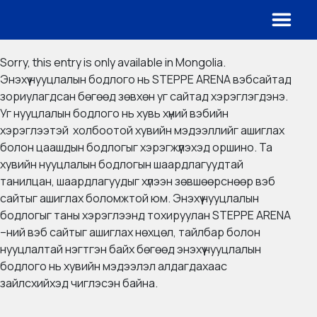
Sorry, this entry is only available in
Mongolia
.
Энэхүү нууцлалын бодлого нь STEPPE ARENA вэбсайтад
зориулагдсан бөгөөд зөвхөн уг сайтад хэрэглэгдэнэ.
Уг нууцлалын бодлого нь хувь хүний вэбийн
хэрэглээтэй холбоотой хувийн мэдээллийг ашиглах
болон цаашдын бодлогыг хэрэгжүүлэхэд оршино. Та
хувийн нууцлалын бодлогын шаардлагуудтай
танилцан, шаардлагуудыг хүлээн зөвшөөрснөөр вэб
сайтыг ашиглах боломжтой юм. Энэхүү нууцлалын
бодлогыг таны хэрэглээнд тохируулан STEPPE ARENA
–ний вэб сайтыг ашиглах нөхцөл, тайлбар болон
нууцлалтай нэгтгэн байх бөгөөд энэхүү нууцлалын
бодлого нь хувийн мэдээлэл алдагдахаас
зайлсхийхэд чиглэсэн байна.