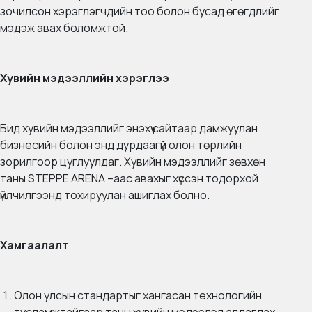
зочилсон хэрэглэгчдийн тоо болон бусад өгөгдлийг
мэдэж авах боломжтой.
Хувийн мэдээллийн хэрэглээ
Бид хувийн мэдээллийг энэхүү сайтаар дамжуулан
бизнесийн болон энд дурдаагүй олон төрлийн
зорилгоор цуглуулдаг. Хувийн мэдээллийг зөвхөн
таны STEPPE ARENA –аас авахыг хүссэн тодорхой
үйлчилгээнд тохируулан ашиглах болно.
Хамгаалалт
Олон улсын стандартыг хангасан технологийн