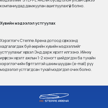
мэдээллийг STEPPE ARENA бусад олон улсын сүлжээ
компаниудад дамжуулан ашиглуулахгүй болно.
Хувийн мэдээлэл устгуулах
Хэрэглэгч Степпе Арена дотоод сүлжээнд
хадгалагдаж буй өөрийн хувийн мэдээллийг
устгуулахыг хүсвэл
Энд дарж
хүсэлт илгээнэ. Ийнхүү
ирүүлсэн хүсэлт ажлын 1-2 хоногт шийдэгдэх ба тухайн
хэрэглэгчийн бүртгэлтэй цахим шуудан (e-mail) руу
мэдээлэл устгагдсан тухай мэдэгдэл очих болно.