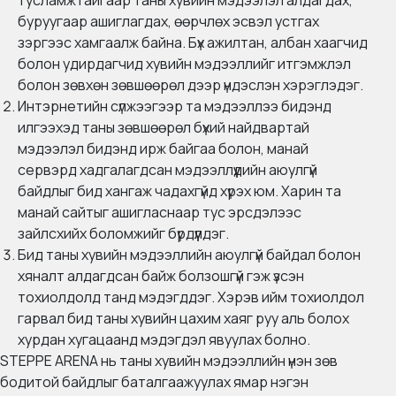
тусламжтайгаар таны хувийн мэдээлэл алдагдах,
буруугаар ашиглагдах, өөрчлөх эсвэл устгах
зэргээс хамгаалж байна. Бүх ажилтан, албан хаагчид
болон удирдагчид хувийн мэдээллийг итгэмжлэл
болон зөвхөн зөвшөөрөл дээр үндэслэн хэрэглэдэг.
Интэрнетийн сүлжээгээр та мэдээллээ бидэнд
илгээхэд таны зөвшөөрөл бүхий найдвартай
мэдээлэл бидэнд ирж байгаа болон, манай
сервэрд хадгалагдсан мэдээллүүдийн аюулгүй
байдлыг бид хангаж чадахгүйд хүрэх юм. Харин та
манай сайтыг ашигласнаар тус эрсдэлээс
зайлсхийх боломжийг бүрдүүлдэг.
Бид таны хувийн мэдээллийн аюулгүй байдал болон
хяналт алдагдсан байж болзошгүй гэж үзсэн
тохиолдолд танд мэдэгддэг. Хэрэв ийм тохиолдол
гарвал бид таны хувийн цахим хаяг руу аль болох
хурдан хугацаанд мэдэгдэл явуулах болно.
STEPPE ARENA нь таны хувийн мэдээллийн үнэн зөв
бодитой байдлыг баталгаажуулах ямар нэгэн