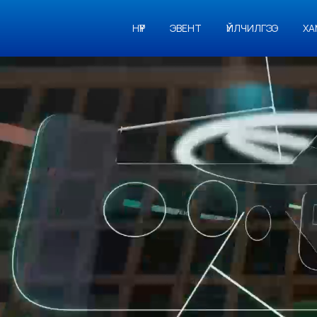
НҮҮР
ЭВЕНТ
ҮЙЛЧИЛГЭЭ
ХА