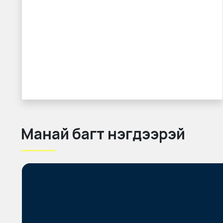
Манай багт нэгдээрэй