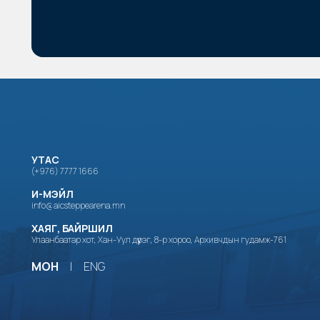
УТАС
(+976) 7777 1666
И-МЭЙЛ
info@aicsteppearena.mn
ХАЯГ, БАЙРШИЛ
Улаанбаатар хот, Хан-Уул дүүрэг, 8-р хороо, Архивчдын гудамж-761
МОН
|
ENG