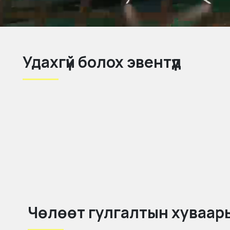
Удахгүй болох эвентүүд
Чөлөөт гулгалтын хуваар