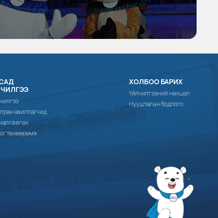
САД
ХОЛБОО БАРИХ
ЛЧИЛГЭЭ
Үйлчилгээний нөхцөл
чилгээ
Нууцлалын бодлого
тран ажиллагчид
иалга өгөх
ог төхөөрөмж