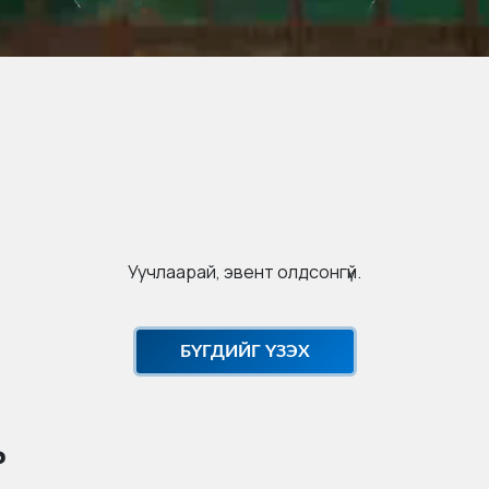
Уучлаарай, эвент олдсонгүй.
БҮГДИЙГ ҮЗЭХ
ь