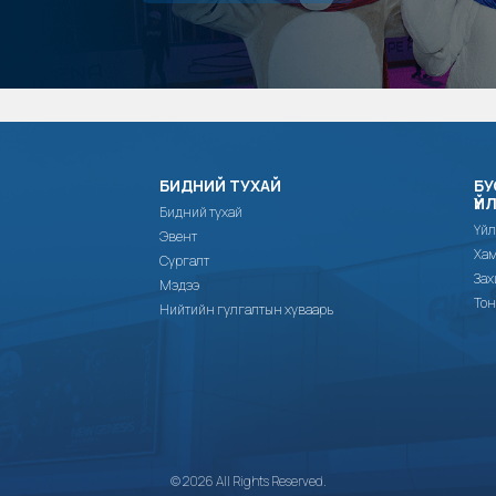
БИДНИЙ ТУХАЙ
БУ
ҮЙ
Бидний тухай
Үйл
Эвент
Хам
Сургалт
Зах
Мэдээ
Тон
Нийтийн гулгалтын хуваарь
© 2026 All Rights Reserved.