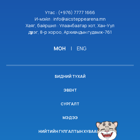
Утас : (+976) 7777 1666
И-мэйл : info@aicsteppearena.mn
Хаяг, байршил : Улаанбаатар хот, Хан-Уул
дүүрэг, 8-р хороо, Архивчдын гудамж-761
МОН
|
ENG
БИДНИЙ ТУХАЙ
ЭВЕНТ
СУРГАЛТ
МЭДЭЭ
НИЙТИЙН ГУЛГАЛТЫН ХУВААРЬ