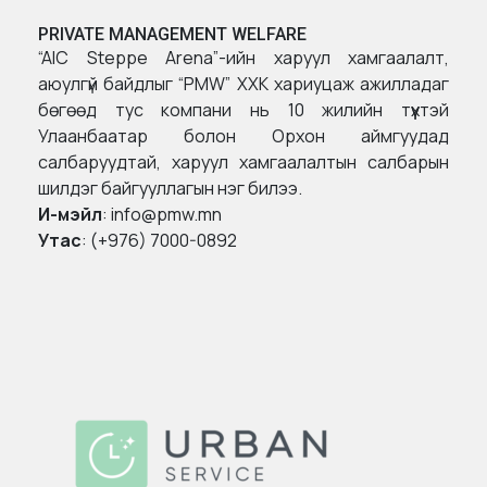
PRIVATE MANAGEMENT WELFARE
“AIC Steppe Arena”-ийн харуул хамгаалалт,
аюулгүй байдлыг “PMW” ХХК хариуцаж ажилладаг
бөгөөд тус компани нь 10 жилийн түүхтэй
Улаанбаатар болон Орхон аймгуудад
салбаруудтай, харуул хамгаалалтын салбарын
шилдэг байгууллагын нэг билээ.
И-мэйл
: info@pmw.mn
Утас
: (+976) 7000-0892