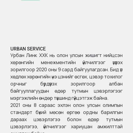
URBAN SERVICE
Урбан Линк ХХК нь олон улсын жишигт нийцсэн
хөрөнгийн менежментийн үйлчилгээг үзүүлэх
зорилгоор 2020 оны 9 сард байгуулагдсан. Бид үл
хөдлөх хөрөнгийн үнэ цэнийг өсгөх, цэвэр тохилог
орчныг бүрдүүлэх зорилгоор албан
байгууллагуудын өдөр тутмын цэвэрлэгээг
мэргэжлийн өндөр түвшинд гүйцэтгэж байна.
2021 оны 8 сараас эхлэн олон улсын олимпын
стандарт бүхий мөсөн өргөө ордны барилгын
дараах цэвэрлэгээ болон өдөр тутмын
цэвэрлэгээ, үйлчилгээг хариуцан амжилттай