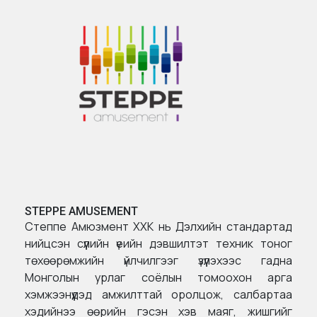
STEPPE AMUSEMENT
Степпе Амюзмент ХХК нь Дэлхийн стандартад
нийцсэн сүүлийн үеийн дэвшилтэт техник тоног
төхөөрөмжийн үйлчилгээг үзүүлэхээс гадна
Монголын урлаг соёлын томоохон арга
хэмжээнүүдэд амжилттай оролцож, салбартаа
хэдийнээ өөрийн гэсэн хэв маяг, жишгийг