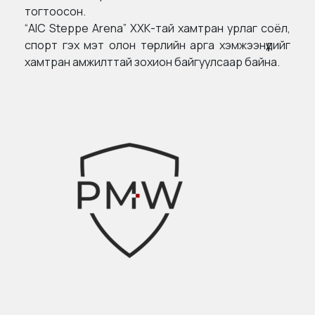
тогтоосон.
“AIC Steppe Arena” ХХК-тай хамтран урлаг соёл,
спорт гэх мэт олон төрлийн арга хэмжээнүүдийг
хамтран амжилттай зохион байгуулсаар байна.