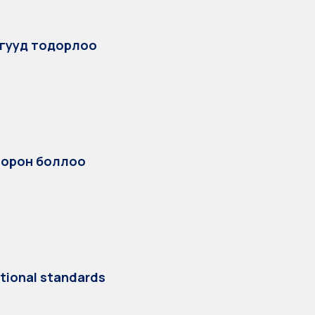
ргууд тодорлоо
х орон боллоо
tional standards