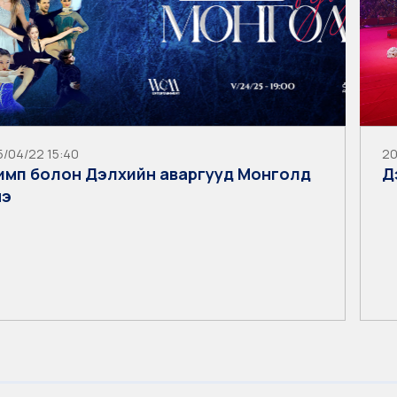
/04/22 15:40
20
имп болон Дэлхийн аваргууд Монголд
Д
нэ