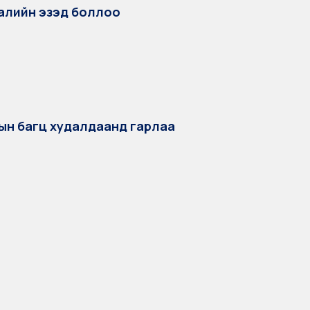
далийн эзэд боллоо
ын багц худалдаанд гарлаа