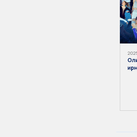
2025
Ол
ир