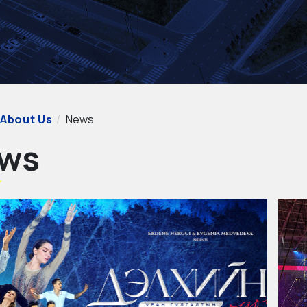
About Us
News
ws