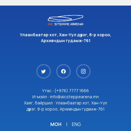
Улаанбаатар хот, Хан-Уул дүүрэг, 8-р хороо,
Архивчдын гудамж-761
Утас : (+976) 7777 1666
И-мэйл : info@aicsteppearena.mn
Хаяг, байршил : Улаанбаатар хот, Хан-Уул
дүүрэг, 8-р хороо, Архивчдын гудамж-761
МОН
|
ENG