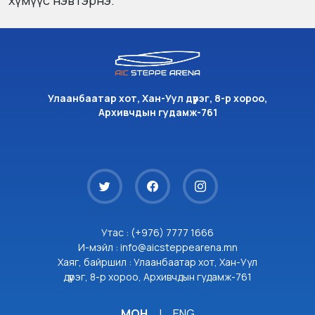
хүмүүс нэвтэрнэ.
Улаанбаатар хот, Хан-Уул дүүрэг, 8-р хороо,
Архивчдын гудамж-761
Утас : (+976) 7777 1666
И-мэйл : info@aicsteppearena.mn
Хаяг, байршил : Улаанбаатар хот, Хан-Уул
дүүрэг, 8-р хороо, Архивчдын гудамж-761
МОН
|
ENG