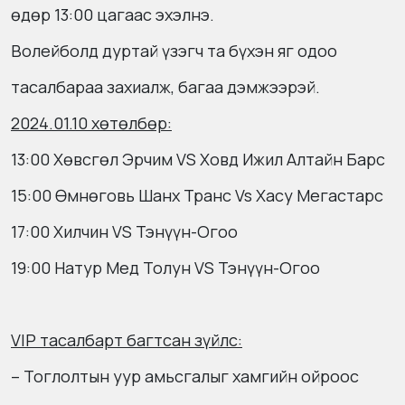
өдөр 13:00 цагаас эхэлнэ.
Волейболд дуртай үзэгч та бүхэн яг одоо
тасалбараа захиалж, багаа дэмжээрэй.
2024.01.10 хөтөлбөр:
13:00 Хөвсгөл Эрчим VS Ховд Ижил Алтайн Барс
15:00 Өмнөговь Шанх Транс Vs Хасу Мегастарс
17:00 Хилчин VS Тэнүүн-Огоо
19:00 Натур Мед Толун VS Тэнүүн-Огоо
VIP тасалбарт багтсан зүйлс:
– Тоглолтын уур амьсгалыг хамгийн ойроос