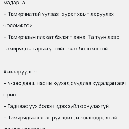
мэдэрнэ
– Тамирчидтай уулзаж, зураг хамт даруулах
боломжтой
– Тамирчдын плакат бэлэгт авна. Та түүн дээр
тамирчдын гарын үсгийг авах боломжтой.
Анхааруулга:
– 4-ээс дээш насны хүүхэд суудлаа худалдан авч
орно
– Гаднаас уух болон идэх зүйл оруулахгүй.
– Тамирчдын хэсэг рүү зөвхөн зөвшөөрөлтэй