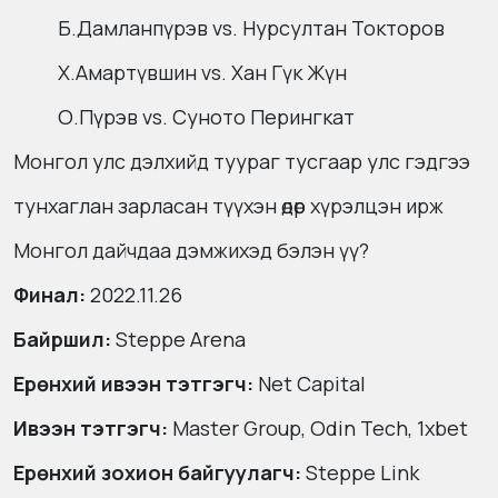
Б.Дамланпүрэв vs. Нурсултан Токторов
Х.Амартүвшин vs. Хан Гүк Жүн
О.Пүрэв vs. Суното Перингкат
Монгол улс дэлхийд туураг тусгаар улс гэдгээ
тунхаглан зарласан түүхэн өдөр хүрэлцэн ирж
Mонгол дайчдаа дэмжихэд бэлэн үү?
Финал:
2022.11.26
Байршил:
Steppe Arena
Ерөнхий ивээн тэтгэгч:
Net Capital
Ивээн тэтгэгч:
Master Group, Odin Tech, 1xbet
Ерөнхий зохион байгуулагч:
Steppe Link