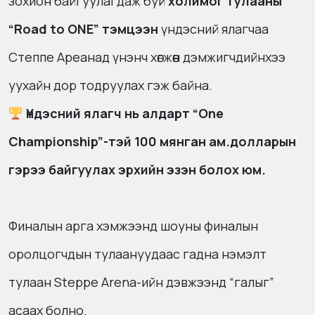
зохион байгуулагдаж буй
холимог тулааны
“Road to ONE” тэмцээн
үндэсний ялагчаа
Степпе Ареанад үнэнч хөгжөөн дэмжигчдийнхээ
уухайн дор тодруулах гэж байна.
Үндэсний ялагч нь алдарт “One
Championship”-тэй 100 мянган ам.долларын
гэрээ байгуулах эрхийн эзэн болох юм.
Финалын арга хэмжээнд шоуны финалын
оролцогчдын тулаануудаас гадна нэмэлт
тулаан Steppe Arena-ийн дэвжээнд “галыг”
асаах болно.