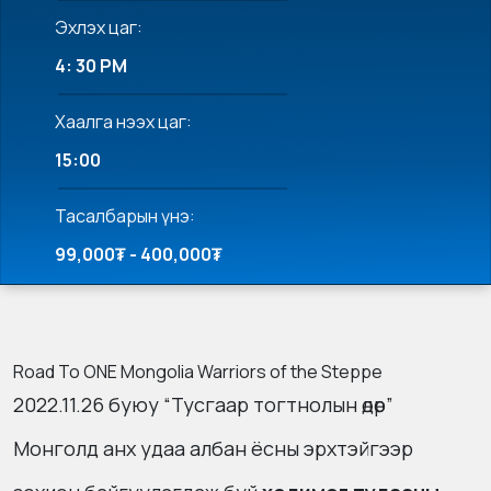
Эхлэх цаг:
4: 30 PM
Хаалга нээх цаг:
15:00
Тасалбарын үнэ:
99,000₮ - 400,000₮
Road To ONE Mongolia Warriors of the Steppe
2022.11.26 буюу “Тусгаар тогтнолын өдөр”
Монголд анх удаа албан ёсны эрхтэйгээр