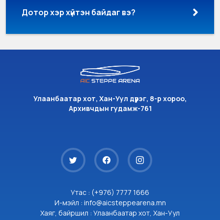
Дотор хэр хүйтэн байдаг вэ?
Улаанбаатар хот, Хан-Уул дүүрэг, 8-р хороо,
Архивчдын гудамж-761
Утас : (+976) 7777 1666
И-мэйл : info@aicsteppearena.mn
Хаяг, байршил : Улаанбаатар хот, Хан-Уул