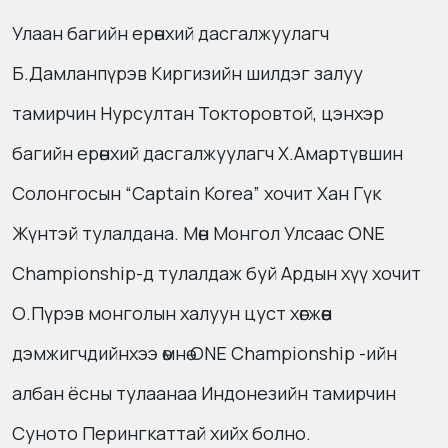
Улаан багийн ерөнхий дасгалжуулагч
Б.Дамланпүрэв Киргизийн шилдэг залуу
тамирчин Нурсултан Токторовтой, цэнхэр
багийн ерөнхий дасгалжуулагч Х.Амартүвшин
Солонгосын “Captain Korea” хочит Хан Гүк
Жүнтэй тулалдана. Mөн Mонгол Улсаас
ONE
Championship
-д тулалдаж буй Ардын хүү хочит
О.Пүрэв монголын халуун цуст хөгжөөн
дэмжигчдийнхээ өмнө
ONE Championship
-ийн
албан ёсны тулаанаа Индонезийн тамирчин
Суното Перингкаттай хийх болно.