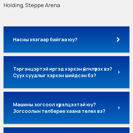
Holding, Steppe Arena
Насны хязгаар байгаа юу?
Тэргэнцэртэй иргэд хэрхэн үйлчлүүлэх вэ?
Суух суудлыг хэрхэн шийдсэн бэ?
Машины зогсоол хүрэлцээтэй юу?
Зогсоолын төлбөрөө хаана төлөх вэ?