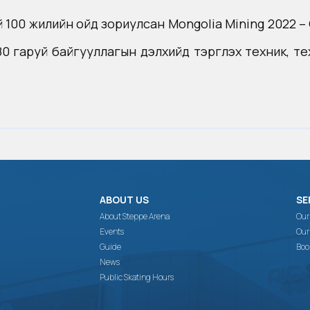
 100 жилийн ойд зориулсан Mongolia Mining 2022 – 
гаруй байгууллагын дэлхийд тэргүүлэх техник, техн
ABOUT US
SE
About Steppe Arena
Our
Events
Our
Guide
Boo
News
Public Skating Hours