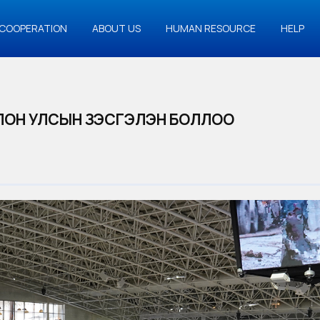
COOPERATION
ABOUT US
HUMAN RESOURCE
HELP
ОЛОН УЛСЫН ҮЗЭСГЭЛЭН БОЛЛОО