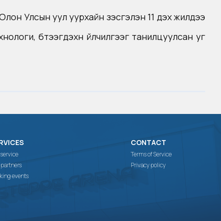
Олон Улсын уул уурхайн үзэсгэлэн 11 дэх жилдээ
ологи, бүтээгдэхүүн үйлчилгээг танилцуулсан уг
RVICES
CONTACT
 service
Terms of Service
 partners
Privacy policy
king events