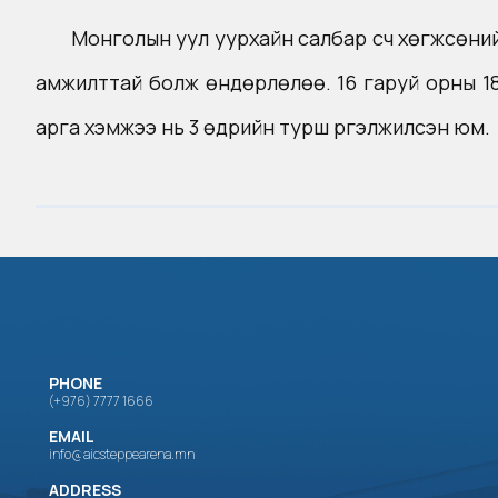
Монголын уул уурхайн салбар үүсч хөгжсөний
амжилттай болж өндөрлөлөө. 16 гаруй орны 180 
арга хэмжээ нь 3 өдрийн турш үргэлжилсэн юм.
PHONE
(+976) 7777 1666
EMAIL
info@aicsteppearena.mn
ADDRESS