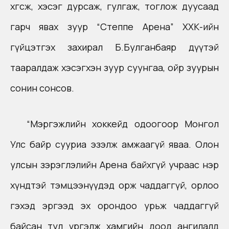
хөгсөж, хэсэг дурсаж, гулгаж, тоглож дуусаад
гарч явах зуур “Степпе Арена” ХХК-ийн
гүйцэтгэх захирал Б.Булганбаяр дүүтэй
тааралдаж хэсэгхэн зуур суунгаа, ойр зуурын
сонин сонсов.
“Мэргэжлийн хоккейд одоогоор Монгол
Улс байр сууриа эзэлж амжаагүй яваа. Олон
улсын зэрэглэлийн Арена байхгүй учраас нэр
хүндтэй тэмцээнүүдэд орж чаддаггүй, орлоо
гэхэд эргээд эх орондоо урьж чаддаггүй
байсан тул үргэлж хамгийн доод ангилалд