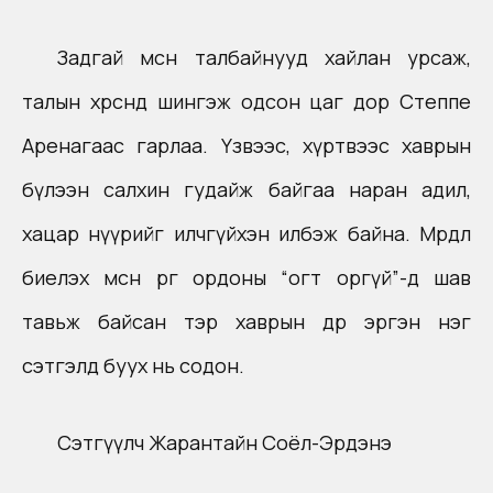
Задгай мөсөн талбайнууд хайлан урсаж,
талын хөрсөнд шингэж одсон цаг дор Степпе
Аренагаас гарлаа. Үзвээс, хүртвээс хаврын
бүлээн салхин гудайж байгаа наран адил,
хацар нүүрийг илчгүйхэн илбэж байна. Мөрөөдөл
биелэх мөсөн өргөө ордоны “огт оргүй”-д шав
тавьж байсан тэр хаврын өдөр эргэн нэг
сэтгэлд буух нь содон.
Сэтгүүлч Жарантайн Соёл-Эрдэнэ