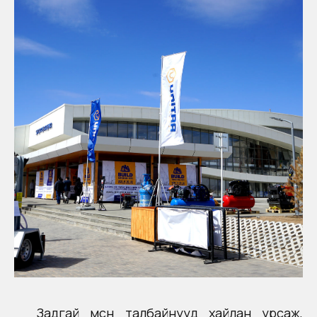
Задгай мөсөн талбайнууд хайлан урсаж,