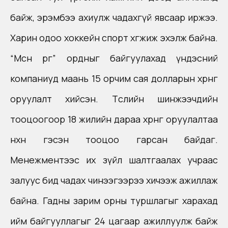
байж, эрэмбээ ахиулж чадахгүй явсаар иржээ.
Харин одоо хоккейн спорт хөгжиж эхэлж байна.
“Мөсөн өргөө” ордныг байгуулахад үндэсний
компаниуд маань 15 орчим сая долларын хөрөнгө
оруулалт хийсэн. Төслийн шинжээчдийн
тооцоогоор 18 жилийн дараа хөрөнгө оруулалтаа
нөхнө гэсэн тооцоо гарсан байдаг.
Менежментээс их зүйл шалтгаалах учраас
залуус бид чадах чинээгээрээ хичээж ажиллаж
байна. Гадны зарим орны туршлагыг харахад
ийм байгууллагыг 24 цагаар ажиллуулж байж