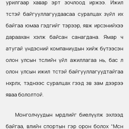
урилгаар хавар эрт зочлоод иржээ. Ижил
төстэй байгууллагуудаасаа суралцах зүйл их
байгаа юмаа гэдгийг тэрээр, явж ирсэнийхээ
дараахан хэлж байсан санагдана. Ямар ч
атугай үндэсний компаниудын хийж бүтээсэн
олон улсын төслийн үйл ажиллагаа нь, бас л
олон улсын ижил төстэй байгууллагуудтайгаа
нөхөрлөх, тэднээс суралцах гээд зөв зам дээрээ
яваа бололтой.
Монголчуудын мөрөөдлийг биелүүлж эхлээд
байгаа, өвлийн спортын гэр орон болох “Мөсөн