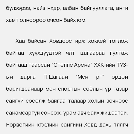
бүлээрээ, найз нөхдөөрөө, албан байгууллага, анги
хамт олноороо очсон байх юм.
Хаа байсан Ховдоос ирж хоккей тоглож
байгаа хүүхдүүдтэй чөлөөт цагаараа гулгаж
байгаад таарсан “Степпе Арена” ХХК-ийн ТУЗ-
ын дарга П.Цагаан “Мөсөн өргөө” ордон
баригдсанаар мөсөн спортын соёлын үр газар
сайгүй соёолж байгаа талаар холын зочноос
санамсаргүй сонсож, урам авч байх жишээтэй.
Норвегийн хөгжлийн сангийн Ховд дахь төлөөлөгч