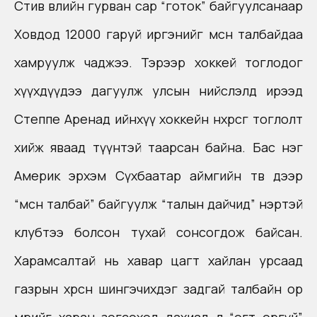
Стив өвлийн гурван сар “готок” байгуулсанаар
Ховдод 12000 гаруй иргэнийг мөсөн талбайдаа
хамруулж чаджээ. Тэрээр хоккей тоглодог
хүүхдүүдээ дагуулж улсын нийслэлд ирээд
Степпе Аренад ийнхүү хоккейн нөхөрсөг тоглолт
хийж яваад түүнтэй таарсан байна. Бас нэг
Америк эрхэм Сүхбаатар аймгийн төв дээр
“мөсөн талбай” байгуулж “талын дайчид” нэртэй
клубтээ болсон тухай сонсогдож байсан.
Харамсалтай нь хавар цагт хайлан урсаад
газрын хөрснөө шингэчихдэг задгай талбайн ор