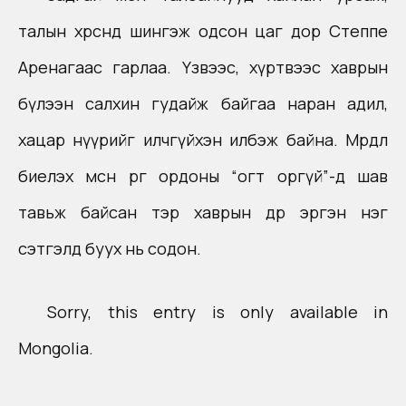
талын хөрсөнд шингэж одсон цаг дор Степпе
Аренагаас гарлаа. Үзвээс, хүртвээс хаврын
бүлээн салхин гудайж байгаа наран адил,
хацар нүүрийг илчгүйхэн илбэж байна. Мөрөөдөл
биелэх мөсөн өргөө ордоны “огт оргүй”-д шав
тавьж байсан тэр хаврын өдөр эргэн нэг
сэтгэлд буух нь содон.
Sorry, this entry is only available in
Mongolia
.