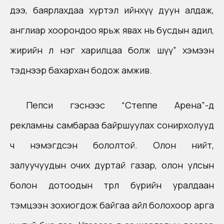
дээ, баярлахдаа хүртэл ийнхүү дуун алдаж,
англиар хоорондоо ярьж явах нь бусдын адил,
жирийн л нэг харилцаа болж шүү” хэмээн
тэднээр бахархан бодож амжив.
Пепси гэснээс “Степпе Арена”-д
рекламны самбараа байршуулах сонирхолууд
ч нэмэгдсэн бололтой. Олон нийт,
залуучуудын очих дуртай газар, олон улсын
болон дотоодын төрөл бүрийн уралдаан
тэмцээн зохиогдож байгаа айл болохоор арга