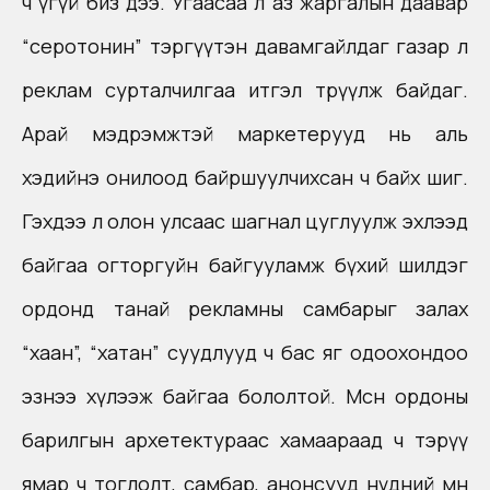
ч үгүй биз дээ. Угаасаа л аз жаргалын даавар
“серотонин” тэргүүтэн давамгайлдаг газар л
реклам сурталчилгаа итгэл төрүүлж байдаг.
Арай мэдрэмжтэй маркетерууд нь аль
хэдийнэ онилоод байршуулчихсан ч байх шиг.
Гэхдээ л олон улсаас шагнал цуглуулж эхлээд
байгаа огторгуйн байгууламж бүхий шилдэг
ордонд танай рекламны самбарыг залах
“хаан”, “хатан” суудлууд ч бас яг одоохондоо
эзнээ хүлээж байгаа бололтой. Мөсөн ордоны
барилгын архетектураас хамаараад ч тэрүү
ямар ч тоглолт, самбар, анонсууд нүдний өмнө