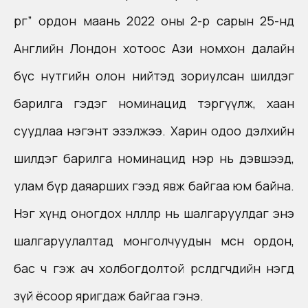
өргөө” ордон маань 2022 оны 2-р сарын 25-нд
Английн Лондон хотоос Ази номхон далайн
бүс нутгийн олон нийтэд зориулсан шилдэг
барилга гэдэг номинацид тэргүүлж, хаан
суудлаа нэгэнт эзэлжээ. Харин одоо дэлхийн
шилдэг барилга номинацид нэр нь дэвшээд,
улам бүр даяарших гээд явж байгаа юм байна.
Нэг хүнд оногдох нөлөөллөөр нь шалгаруулдаг энэ
шалгаруулалтад монголчуудын мөсөн ордон,
бас ч гэж ач холбогдолтой өрсөлдөгчдийн нэгд
зүй ёсоор яригдаж байгаа гэнэ.