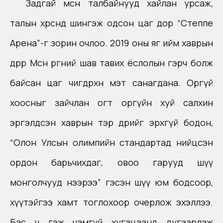
Задгай мөсөн талбайнууд хайлан урсаж,
талын хөрсөнд шингэж одсон цаг дор “Степпе
Арена”-г зорин очлоо. 2019 оны яг ийм хаврын
өдрөөр Мөсөн өргөөний шав тавих ёслолын гэрч болж
байсан цаг өчигдөрхөн мэт санагдана. Оргүй
хоосныг зайчлан огт оргүйн хуй салхин
эргэлдсэн хаврын тэр өдрийг эрхгүй бодон,
“Олон Улсын олимпийн стандартад нийцсэн
ордон барьчихдаг, овоо гарууд шүү
монголчууд нээрээ” гэсэн шүү юм бодсоор,
хүүтэйгээ хамт тоглохоор очерлож эхэллээ.
Бас ч гэж чамгүй хугацаанд дугаарлаж