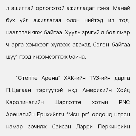
л ашигтай орлоготой ажилладаг гэнэ. Манай
бүх үйл ажиллагаа олон нийтэд ил тод,
нээлттэй явж байгаа. Хууль зөрчөөгүй л бол ямар
ч арга хэмжээг хүлээж авахад бэлэн байгаа
шүү” гээд инээмсэглэж байна.
“Степпе Арена” ХХК-ийн ТУЗ-ийн дарга
П.Цагаан тэргүүтэй нөхөд Америкийн Хойд
Каролинагийн Шарлотте хотын PNC
Аренагийн Ерөнхийлөгч “Мөсөн өргөө” ордонд өнгөрсөн
намар зочилж байсан Ларри Перкинсийн