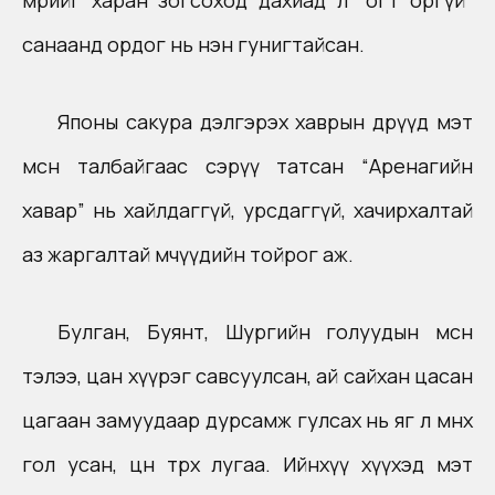
мөрийг харан зогсоход дахиад л “огт оргүй”
санаанд ордог нь нэн гунигтайсан.
Японы сакура дэлгэрэх хаврын өдрүүд мэт
мөсөн талбайгаас сэрүү татсан “Аренагийн
хавар” нь хайлдаггүй, урсдаггүй, хачирхалтай
аз жаргалтай мөчүүдийн тойрог аж.
Булган, Буянт, Шургийн голуудын мөсөн
тэлээ, цан хүүрэг савсуулсан, ай сайхан цасан
цагаан замуудаар дурсамж гулсах нь яг л мөнөөх
гол усан, цөн төрөх лугаа. Ийнхүү хүүхэд мэт