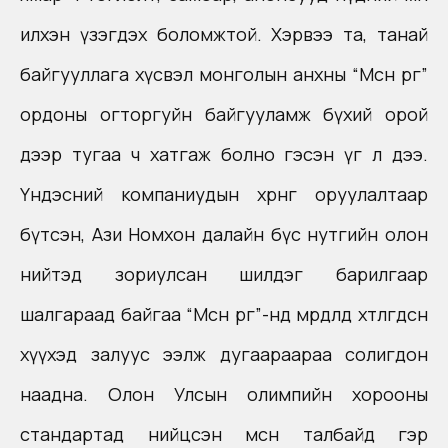
илхэн үзэгдэх боломжтой. Хэрвээ та, танай
байгууллага хүсвэл монголын анхны “Мөсөн өргөө”
ордоны огторгуйн байгууламж бүхий орой
дээр тугаа ч хатгаж болно гэсэн үг л дээ.
Үндэсний компаниудын хөрөнгө оруулалтаар
бүтсэн, Ази Номхон далайн бүс нутгийн олон
нийтэд зориулсан шилдэг барилгаар
шалгараад байгаа “Мөсөн өргөө”-нд мөрөөдөлдөө хөтлөгдсөн
хүүхэд залуус ээлж дугаараараа солигдон
наадна. Олон Улсын олимпийн хорооны
стандартад нийцсэн мөсөн талбайд гэр