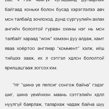
байгаад коньки болон бусад хэрэглэлээ авч
мөсөн талбайд зочлоход, дунд сургуулийн ахлах
ангийн бололтой гурван охины нэг нь мөсөн
талбайг хараад “wow” хэмээн дуу алдаж, хамт
яваа хоёртоо англиар “коммент” хэлж, ийш
тийшээ зааж, их л сэтгэл хөдөлсөн бололтой
ярилцацгааж зогсох юм.
“Нөгөө “шинэ үе пепсиг сонгож байна” гэдэг
шиг, шинэ үеийнхэн маань сэтгэлийн хөдлөлөө
нуулгүй баярлаж, талархаж чадаж байна шүү