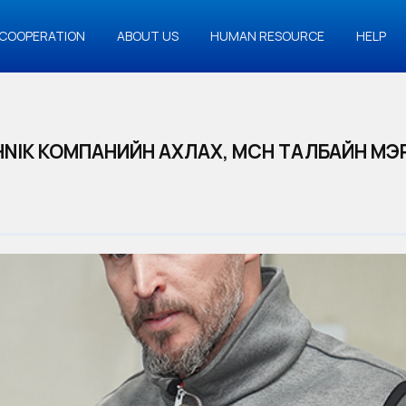
COOPERATION
ABOUT US
HUMAN RESOURCE
HELP
HNIK КОМПАНИЙН АХЛАХ, МӨСӨН ТАЛБАЙН М