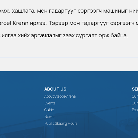
г төхөөрөмж, хашлага, мөсөн гадаргууг сэргээгч машины
cel Krenn ирлээ. Тэрээр мөсөн гадаргууг сэргээгч 
лгээ хийх аргачлалыг заах сургалт орж байна.
ABOUT US
SE
About Steppe Arena
Our
Events
Our
Guide
Boo
News
Public Skating Hours