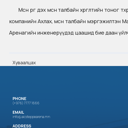
Мөсөн өргөө дэх мөсөн талбайн хөргөлтийн тоно
компанийн Ахлах, мөсөн талбайн мэргэжилтэн Mar
Аренагийн инженерүүдэд цаашид бие даан үйлчи
Хуваалцах
PHONE
(+976) 7777 1666
EMAIL
info@aicsteppearena.mn
ADDRESS