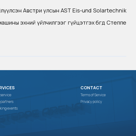
г нийлүүлсэн Австри улсын AST Eis-und Solartechnik
машины эхний үйлчилгээг гүйцэтгэх бөгөөд Степпе
RVICES
CONTACT
 service
Terms of Service
 partners
Privacy policy
king events