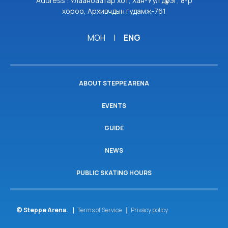
Address : Улаанбаатар хот, Хан-Уул дүүрэг, 8-р
хороо, Архивчдын гудамж-761
МОН
|
ENG
ABOUT STEPPE ARENA
EVENTS
GUIDE
NEWS
PUBLIC SKATING HOURS
© Steppe Arena.
Terms of Service
Privacy policy