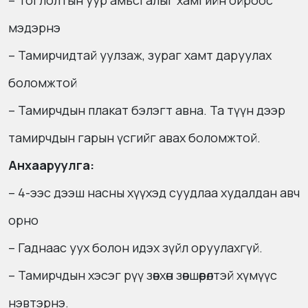
– Тоглолтын уур амьсгалыг хамгийн ойроос
мэдэрнэ
– Тамирчидтай уулзаж, зураг хамт даруулах
боломжтой
– Тамирчдын плакат бэлэгт авна. Та түүн дээр
тамирчдын гарын үсгийг авах боломжтой.
Анхааруулга:
– 4-ээс дээш насны хүүхэд суудлаа худалдан авч
орно
– Гаднаас уух болон идэх зүйл оруулахгүй.
– Тамирчдын хэсэг рүү зөвхөн зөвшөөрөлтэй хүмүүс
нэвтэрнэ.