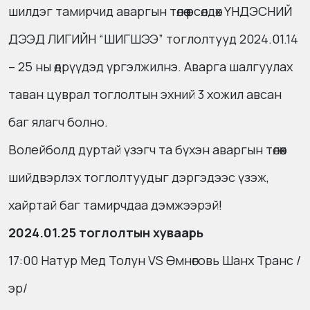
шилдэг тамирчид аваргын төлөө өрсөлдөх ҮНДЭСНИЙ
ДЭЭД ЛИГИЙН “ШИГШЭЭ” тоглолтууд 2024.01.14
– 25 ны өдрүүдэд үргэлжилнэ. Аварга шалгуулах
таван цуврал тоглолтын эхний 3 хожил авсан
баг ялагч болно.
Волейболд дуртай үзэгч та бүхэн аваргын төлөөх
шийдвэрлэх тоглолтуудыг дэргэдээс үзэж,
хайртай баг тамирчдаа дэмжээрэй!
2024.01.25 тоглолтын хуваарь
17:00 Натур Мед Толун VS Өмнөговь Шанх Транс /
эр/