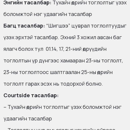
Энгийн тасалбар:
Тухайн өдрийн тоглолтыг үзэх
боломжтой нэг удаагийн тасалбар
Багц тасалбар:
“Шигшээ” цуврал тоглолтуудыг
үзэх эрхтэй тасалбар. Эхний 3 хожил авсан баг
ялагч болох тул 01.14, 17, 21-ний өдрүүдийн
тоглолтын үр дүнгээс хамааран 23-ны тоглолт,
23-ны тоглолтоос шалтгаалан 25-ны өдрийн
тоглолт гарах эсэх нь тодорхой болно.
Courtside тасалбар:
– Тухайн өдрийн тоглолтыг үзэх боломжтой нэг
удаагийн тасалбар