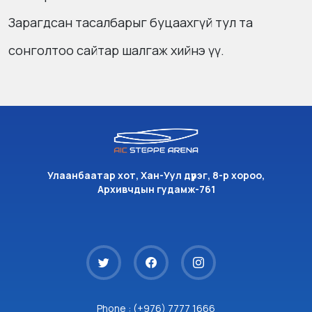
Зарагдсан тасалбарыг буцаахгүй тул та
сонголтоо сайтар шалгаж хийнэ үү.
Улаанбаатар хот, Хан-Уул дүүрэг, 8-р хороо,
Архивчдын гудамж-761
Phone : (+976) 7777 1666