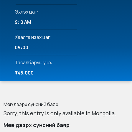
Эхлэх цаг:
9: 0 AM
Хаалга нээх цаг:
09:00
Тасалбарын үнэ:
₮45,000
Мөсөн дээрх сүнсний баяр
Sorry, this entry is only available in
Mongolia
.
Мөсөн дээрх сүнсний баяр