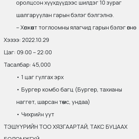
оролцсон хүүхдүүдээс шилдэг 10 зураг
шалгаруулан гарын бэлэг бэлгэлнэ.
– Хөгжөөнт тоглоомны ялагчид гарын бэлэг өгнө
Хэзээ: 2022.10.29
Цаг: 09:00 – 22:00
Тасалбар: 45,000
• 1 цаг гулгах эрх
• Бургер комбо багц (Бургер, тахианы
наггет, шарсан төмс, ундаа)
• Чихрийн уут
ТЭШҮҮРИЙН ТОО ХЯЗГААРТАЙ, ТАКС БУЦААХ