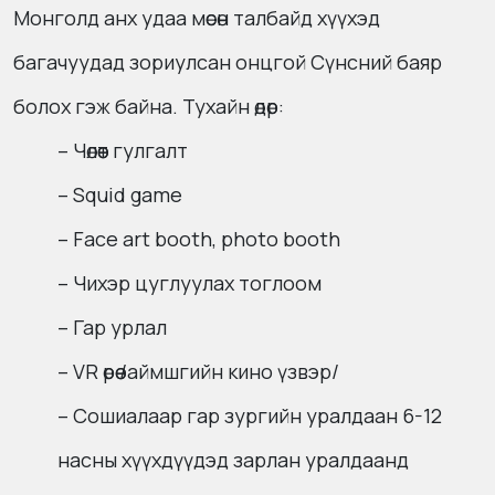
Монголд анх удаа мөсөн талбайд хүүхэд
багачуудад зориулсан онцгой Сүнсний баяр
болох гэж байна. Тухайн өдөр:
– Чөлөөт гулгалт
– Squid game
– Face art booth, photo booth
– Чихэр цуглуулах тоглоом
– Гар урлал
– VR өрөө /аймшгийн кино үзвэр/
– Сошиалаар гар зургийн уралдаан 6-12
насны хүүхдүүдэд зарлан уралдаанд