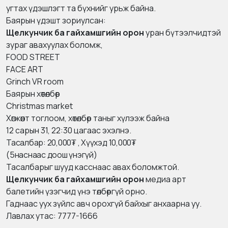
угтах үдэшлэгт та бүхнийг урьж байна.
Баярын үдэшт зориулсан:
Щелкунчик ба гайхамшгийн орон
уран бүтээлчидтэй
зураг авахуулах боломж,
FOOD STREET
FACE ART
Grinch VR room
Баярын хөтөлбөр
Christmas market
Хөгжөөнт тоглоом, хөтөлбөр таныг хүлээж байна
12 сарын 31, 22:30 цагаас эхэлнэ.
Тасалбар: 20,000₮ , Хүүхэд 10,000₮
(5наснаас доош үнэгүй)
Тасалбарыг шууд касснаас авах боломжтой.
Щелкунчик ба гайхамшгийн орон
медиа арт
балетийн үзэгчид үнэ төлбөргүй орно.
Гаднаас уух зүйлс авч орохгүй байхыг анхаарна уу.
Лавлах утас: 7777-1666