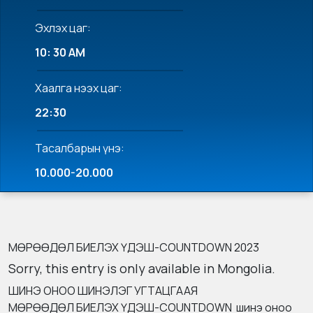
Эхлэх цаг:
10: 30 AM
Хаалга нээх цаг:
22:30
Тасалбарын үнэ:
10.000-20.000
МӨРӨӨДӨЛ БИЕЛЭХ ҮДЭШ-COUNTDOWN 2023
Sorry, this entry is only available in
Mongolia
.
ШИНЭ ОНОО ШИНЭЛЭГ УГТАЦГААЯ
МӨРӨӨДӨЛ БИЕЛЭХ ҮДЭШ-COUNTDOWN шинэ оноо