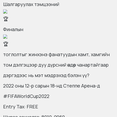
Шалгаруулах тэмцээний
Финалын
тоглолтыг жинхэнэ фанатуудын хамт, хамгийн
том дэлгэцээр дуу дүрсний өндөр чанартайгаар
дэргэдээс нь мэт мэдрэхэд бэлэн үү?
2022 оны 12-р сарын 18-нд Степпе Арена-д
#
FIFAWorldCup2022
Entry Tax: FREE