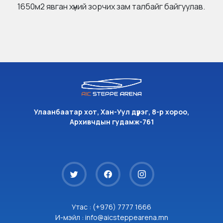
1650м2 явган хүний зорчих зам талбайг байгуулав.
Улаанбаатар хот, Хан-Уул дүүрэг, 8-р хороо,
Архивчдын гудамж-761
Утас : (+976) 7777 1666
И-мэйл : info@aicsteppearena.mn