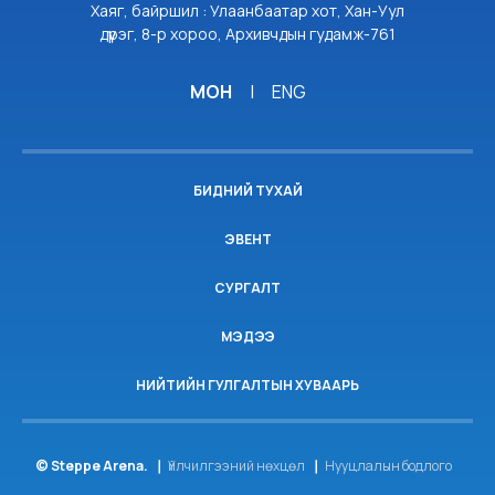
Хаяг, байршил : Улаанбаатар хот, Хан-Уул
дүүрэг, 8-р хороо, Архивчдын гудамж-761
МОН
|
ENG
БИДНИЙ ТУХАЙ
ЭВЕНТ
СУРГАЛТ
МЭДЭЭ
НИЙТИЙН ГУЛГАЛТЫН ХУВААРЬ
© Steppe Arena.
Үйлчилгээний нөхцөл
Нууцлалын бодлого