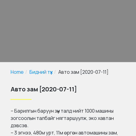
Home
Бидний түүх
Авто зам [2020-07-11]
Авто зам [2020-07-11]
– Барилгын баруун зүүн талд нийт 1000 машины
зогсоолын талбайг нягтаршуулж, эко хавтан
дэвсэв.
– 3 эгнээ, 480м урт, 11м өргөн автомашины зам,