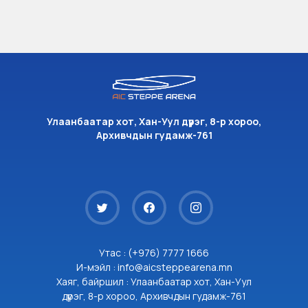
Улаанбаатар хот, Хан-Уул дүүрэг, 8-р хороо,
Архивчдын гудамж-761
Утас : (+976) 7777 1666
И-мэйл : info@aicsteppearena.mn
Хаяг, байршил : Улаанбаатар хот, Хан-Уул
дүүрэг, 8-р хороо, Архивчдын гудамж-761