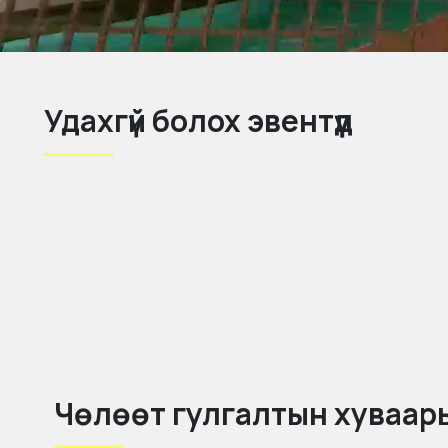
Удахгүй болох эвентүүд
Чөлөөт гулгалтын хуваар