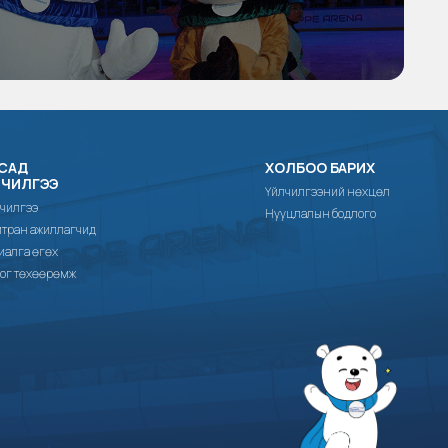
САД
ХОЛБОО БАРИХ
ЛЧИЛГЭЭ
Үйлчилгээний нөхцөл
чилгээ
Нууцлалын бодлого
тран ажиллагчид
иалга өгөх
ог төхөөрөмж