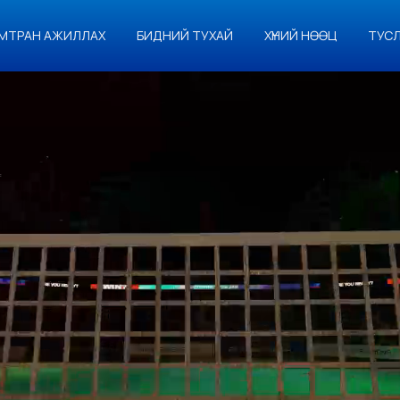
МТРАН АЖИЛЛАХ
БИДНИЙ ТУХАЙ
ХҮНИЙ НӨӨЦ
ТУС