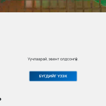
Уучлаарай, эвент олдсонгүй.
БҮГДИЙГ ҮЗЭХ
ь