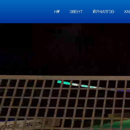
НҮҮР
ЭВЕНТ
ҮЙЛЧИЛГЭЭ
ХА