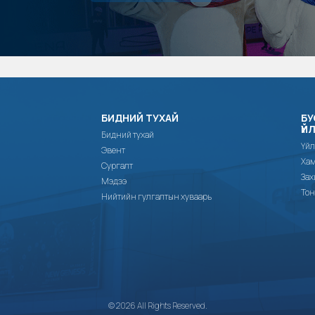
БИДНИЙ ТУХАЙ
БУ
ҮЙ
Бидний тухай
Үйл
Эвент
Хам
Сургалт
Зах
Мэдээ
Тон
Нийтийн гулгалтын хуваарь
© 2026 All Rights Reserved.