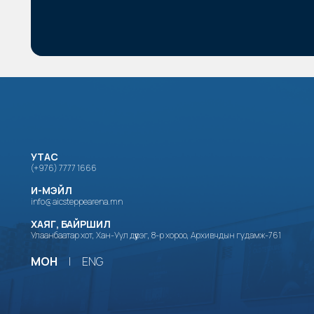
УТАС
(+976) 7777 1666
И-МЭЙЛ
info@aicsteppearena.mn
ХАЯГ, БАЙРШИЛ
Улаанбаатар хот, Хан-Уул дүүрэг, 8-р хороо, Архивчдын гудамж-761
МОН
|
ENG