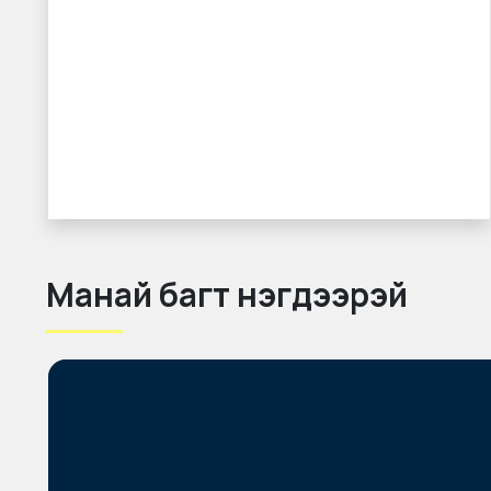
Манай багт нэгдээрэй