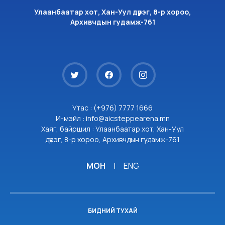
Улаанбаатар хот, Хан-Уул дүүрэг, 8-р хороо,
Архивчдын гудамж-761
Утас : (+976) 7777 1666
И-мэйл : info@aicsteppearena.mn
Хаяг, байршил : Улаанбаатар хот, Хан-Уул
дүүрэг, 8-р хороо, Архивчдын гудамж-761
МОН
|
ENG
БИДНИЙ ТУХАЙ