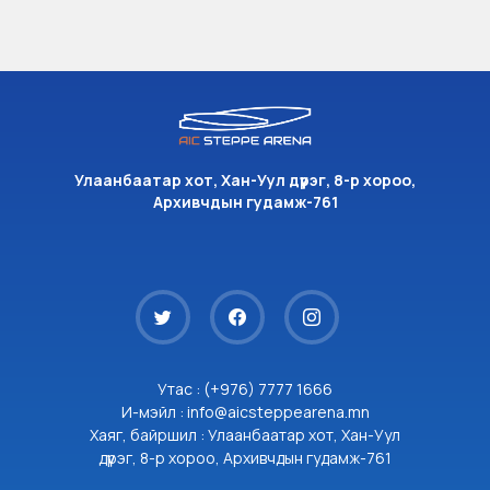
Улаанбаатар хот, Хан-Уул дүүрэг, 8-р хороо,
Архивчдын гудамж-761
Утас : (+976) 7777 1666
И-мэйл : info@aicsteppearena.mn
Хаяг, байршил : Улаанбаатар хот, Хан-Уул
дүүрэг, 8-р хороо, Архивчдын гудамж-761