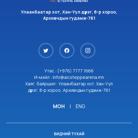
Улаанбаатар хот, Хан-Уул дүүрэг, 8-р хороо,
Архивчдын гудамж-761
Утас : (+976) 7777 1666
И-мэйл : info@aicsteppearena.mn
Хаяг, байршил : Улаанбаатар хот, Хан-Уул
дүүрэг, 8-р хороо, Архивчдын гудамж-761
МОН
|
ENG
БИДНИЙ ТУХАЙ