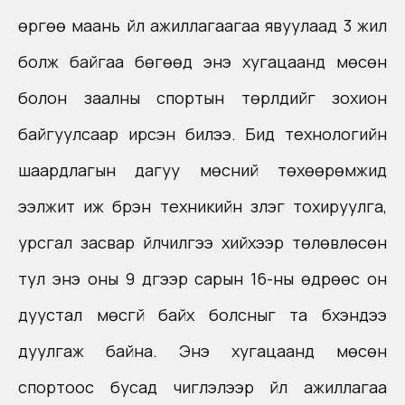
өргөө маань үйл ажиллагаагаа явуулаад 3 жил
болж байгаа бөгөөд энэ хугацаанд мөсөн
болон заалны спортын төрлүүдийг зохион
байгуулсаар ирсэн билээ. Бид технологийн
шаардлагын дагуу мөсний төхөөрөмжид
ээлжит иж бүрэн техникийн үзлэг тохируулга,
урсгал засвар үйлчилгээ хийхээр төлөвлөсөн
тул энэ оны 9 дүгээр сарын 16-ны өдрөөс он
дуустал мөсгүй байх
болсныг
та бүхэндээ
дуулгаж байна. Энэ хугацаанд мөсөн
спортоос бусад чиглэлээр үйл ажиллагаа