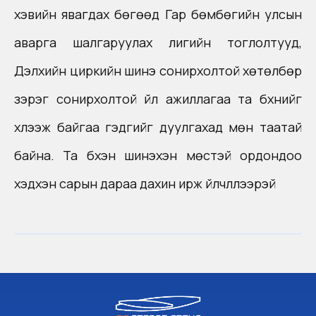
хэвийн явагдах бөгөөд Гар бөмбөгийн улсын
аварга шалгаруулах лигийн тоглолтууд,
Дэлхийн циркийн шинэ сонирхолтой хөтөлбөр
зэрэг сонирхолтой үйл ажиллагаа та бүхнийг
хүлээж байгаа гэдгийг дуулгахад мөн таатай
байна. Та бүхэн шинэхэн мөстэй ордондоо
хэдхэн сарын дараа дахин ирж үйлчлүүлээрэй