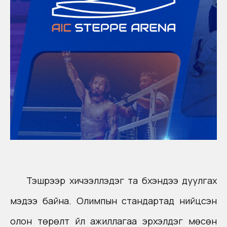
Тэшүүрээр хичээллэдэг та бүхэндээ дуулгах
мэдээ байна. Олимпын стандартад нийцсэн
олон төрөлт үйл ажиллагаа эрхэлдэг мөсөн