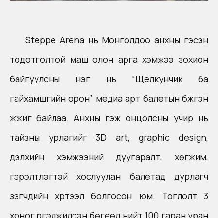
Steppe Arena нь Монголдоо анхны гэсэн
тодотголтой маш олон арга хэмжээ зохион
байгуулсны
нэг нь “
Щелкунчик
ба
гайхамшгийн орон” медиа арт
балетын
бүжгэн
жүжиг байлаа. Анхны гэж онцолсны учир нь
тайзны урлагийг 3D art, graphic design,
дэлхийн хэмжээний
дуугаралт
, хөгжим,
гэрэлтүүлэгтэй хослуулан балетад дурлагч
үзэгчдийн хүртээл болгосон юм. Тоглолт 3
хоног үргэлжилсэн бөгөөд нийт 100 гаран уран