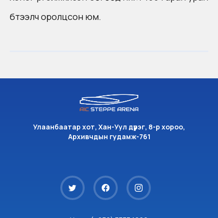
бүтээлч оролцсон юм.
Улаанбаатар хот, Хан-Уул дүүрэг, 8-р хороо,
Архивчдын гудамж-761