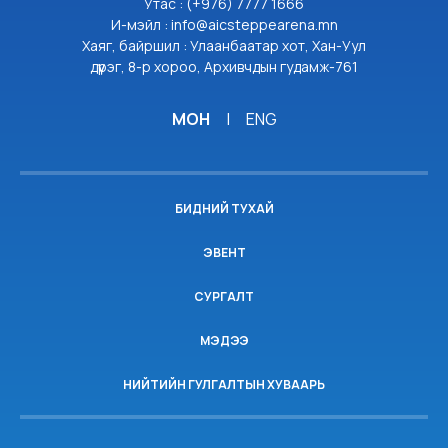
Утас : (+976) 7777 1666
И-мэйл : info@aicsteppearena.mn
Хаяг, байршил : Улаанбаатар хот, Хан-Уул
дүүрэг, 8-р хороо, Архивчдын гудамж-761
МОН
|
ENG
БИДНИЙ ТУХАЙ
ЭВЕНТ
СУРГАЛТ
МЭДЭЭ
НИЙТИЙН ГУЛГАЛТЫН ХУВААРЬ