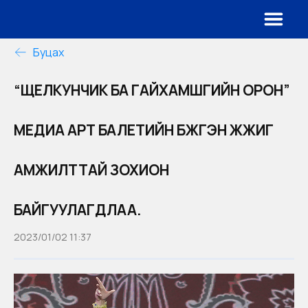
Буцах
“ЩЕЛКУНЧИК БА ГАЙХАМШГИЙН ОРОН”
МЕДИА АРТ БАЛЕТИЙН БҮЖГЭН ЖҮЖИГ
АМЖИЛТТАЙ ЗОХИОН
БАЙГУУЛАГДЛАА.
2023/01/02 11:37