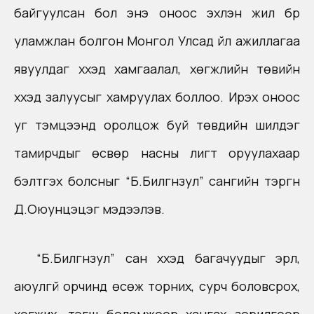
байгуулсан бол энэ оноос эхлэн жил бүр
уламжлан болгон Монгол Улсад үйл ажиллагаа
явуулдаг хүүхэд хамгаалал, хөгжлийн төвийн
хүүхэд залуусыг хамруулах боллоо. Ирэх оноос
уг тэмцээнд оролцож буй төвүүдийн шилдэг
тамирчдыг өсвөр насны лигт оруулахаар
бэлтгэх болсныг “Б.Билгүүнзул” сангийн тэргүүн
Д.Оюунцэцэг мэдээлэв.
“Б.Билгүүнзул” сан хүүхэд багачуудыг эрүүл,
аюулгүй орчинд өсөж торних, сурч боловсрох,