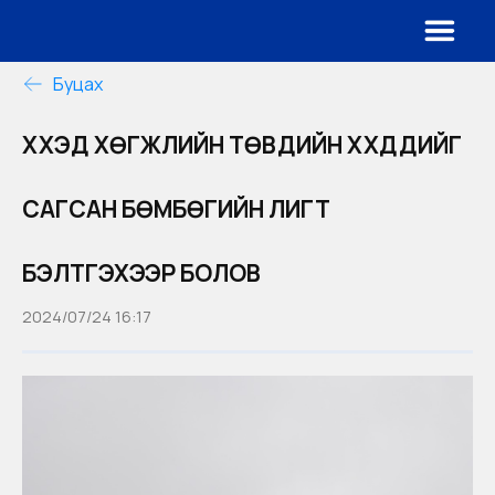
Буцах
ХҮҮХЭД ХӨГЖЛИЙН ТӨВҮҮДИЙН ХҮҮХДҮҮДИЙГ
САГСАН БӨМБӨГИЙН ЛИГТ
БЭЛТГЭХЭЭР БОЛОВ
2024/07/24 16:17