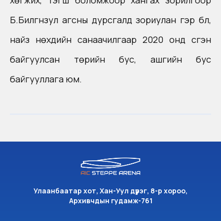
хөгжих, тэгш боломжоор хангах зорилгоор
Б.Билгүүнзул агсны дурсгалд зориулан гэр бүл,
найз нөхдийн санаачилгаар 2020 онд үүсгэн
байгуулсан төрийн бус, ашгийн бус
байгууллага юм.
Улаанбаатар хот, Хан-Уул дүүрэг, 8-р хороо,
Архивчдын гудамж-761