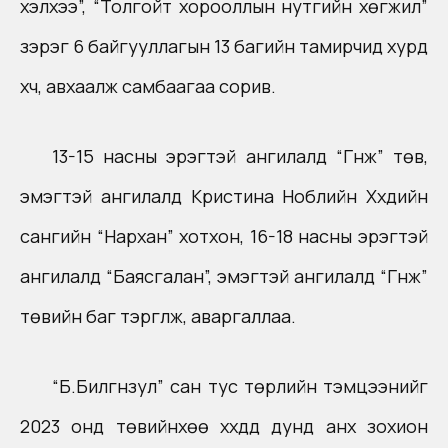
хэлхээ”, “Толгойт хорооллын нутгийн хөгжил”
зэрэг 6 байгууллагын 13 багийн тамирчид хурд
хүч, авхаалж самбаагаа сорив.
13-15 насны эрэгтэй ангилалд “Гүнж” төв,
эмэгтэй ангилалд Кристина Ноблийн Хүүхдийн
сангийн “Нархан” хотхон, 16-18 насны эрэгтэй
ангилалд “Баясгалан”, эмэгтэй ангилалд “Гүнж”
төвийн баг тэргүүлж, аваргаллаа.
“Б.Билгүүнзул” сан тус төрлийн тэмцээнийг
2023 онд төвийнхөө хүүхдүүд дунд анх зохион