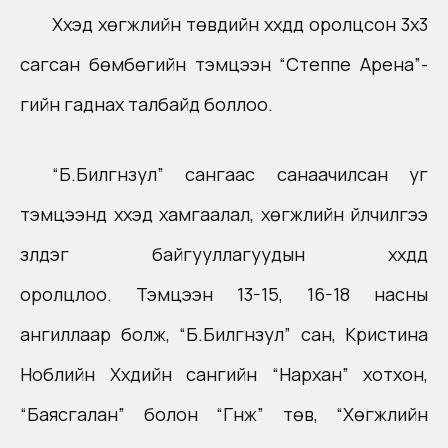
Хүүхэд хөгжлийн төвүүдийн хүүхдүүд оролцсон 3х3
сагсан бөмбөгийн тэмцээн “Степпе Арена”-
гийн гаднах талбайд боллоо.
“Б.Билгүүнзул” сангаас санаачилсан уг
тэмцээнд хүүхэд хамгаалал, хөгжлийн үйлчилгээ
үзүүлдэг байгууллагуудын хүүхдүүд
оролцлоо. Тэмцээн 13-15, 16-18 насны
ангиллаар болж, “Б.Билгүүнзул” сан, Кристина
Ноблийн Хүүхдийн сангийн “Нархан” хотхон,
“Баясгалан” болон “Гүнж” төв, “Хөгжлийн