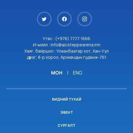
Утас : (+976) 7777 1666
И-мэйл : info@aicsteppearena.mn
Хаяг, байршил : Улаанбаатар хот, Хан-Уул
дүүрэг, 8-р хороо, Архивчдын гудамж-761
МОН
|
ENG
БИДНИЙ ТУХАЙ
ЭВЕНТ
СУРГАЛТ