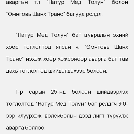
аваргын төлөө “Натур Мед Толун” болон
“Өмнөговь Шанх Транс” багууд өрсөлдлөө.
“Натур Мед Толун” баг цувралын эхний
хоёр тоглолтод ялсан ч, “Өмнөговь Шанх
Транс” нэхэж хоёр хожсоноор аварга баг тав
дахь тоглолтод шийдэгдэхээр болсон.
1-р сарын 25-нд болсон шийдвэрлэх
тоглолтод “Натур Мед Толун” баг өрсөлдөгчөө 3:0-
ээр илүүрхэж, волейболын дээд лигт түрүүлж
аварга боллоо.