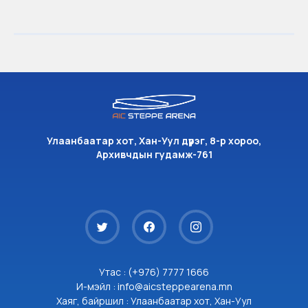
Улаанбаатар хот, Хан-Уул дүүрэг, 8-р хороо,
Архивчдын гудамж-761
Утас : (+976) 7777 1666
И-мэйл : info@aicsteppearena.mn
Хаяг, байршил : Улаанбаатар хот, Хан-Уул