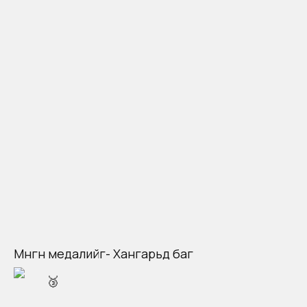
Мөнгөн медалийг- Хангарьд баг