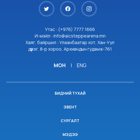
Утас : (+976) 7777 1666
И-мэйл : info@aicsteppearena.mn
Хаяг, байршил : Улаанбаатар хот, Хан-Уул
дүүрэг, 8-р хороо, Архивчдын гудамж-761
МОН
|
ENG
БИДНИЙ ТУХАЙ
ЭВЕНТ
СУРГАЛТ
МЭДЭЭ