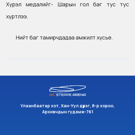
Хүрэл медалийг- Шарын гол баг тус тус
хүртлээ.
Нийт баг тамирчдадаа амжилт хүсье.
Улаанбаатар хот, Хан-Уул дүүрэг, 8-р хороо,
Архивчдын гудамж-761