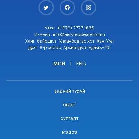
Утас : (+976) 7777 1666
И-мэйл : info@aicsteppearena.mn
Хаяг, байршил : Улаанбаатар хот, Хан-Уул
дүүрэг, 8-р хороо, Архивчдын гудамж-761
МОН
|
ENG
БИДНИЙ ТУХАЙ
ЭВЕНТ
СУРГАЛТ
МЭДЭЭ