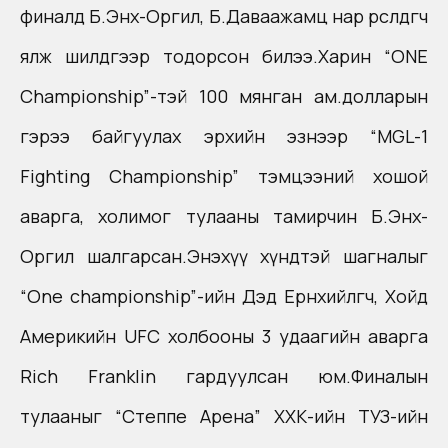
финалд Б.Энх-Оргил, Б.Даваажамц нар өрсөлдөгчөө
ялж шилдгээр тодорсон билээ.Харин “ONE
Championship”-тэй 100 мянган ам.долларын
гэрээ байгуулах эрхийн эзнээр “MGL-1
Fighting Championship” тэмцээний хошой
аварга, холимог тулааны тамирчин Б.Энх-
Оргил шалгарсан.Энэхүү хүндтэй шагналыг
“One championship”-ийн Дэд Ерөнхийлөгч, Хойд
Америкийн UFC холбооны 3 удаагийн аварга
Rich Franklin гардуулсан юм.Финалын
тулааныг “Степпе Арена” ХХК-ийн ТУЗ-ийн