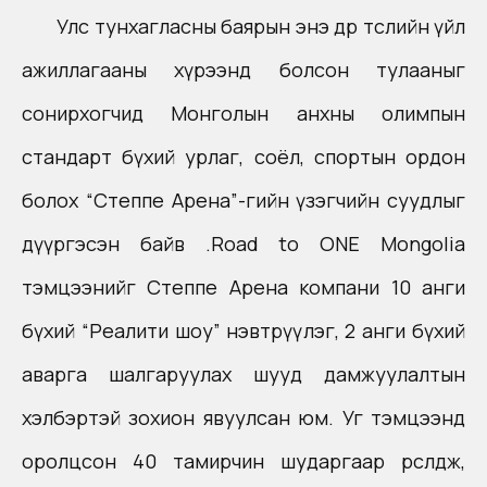
Улс тунхагласны баярын энэ өдөр төслийн үйл
ажиллагааны хүрээнд болсон тулааныг
сонирхогчид Монголын анхны олимпын
стандарт бүхий урлаг, соёл, спортын ордон
болох “Степпе Арена”-гийн үзэгчийн суудлыг
дүүргэсэн байв .Road to ONE Mongolia
тэмцээнийг Степпе Арена компани 10 анги
бүхий “Реалити шоу” нэвтрүүлэг, 2 анги бүхий
аварга шалгаруулах шууд дамжуулалтын
хэлбэртэй зохион явуулсан юм. Уг тэмцээнд
оролцсон 40 тамирчин шударгаар өрсөлдөж,