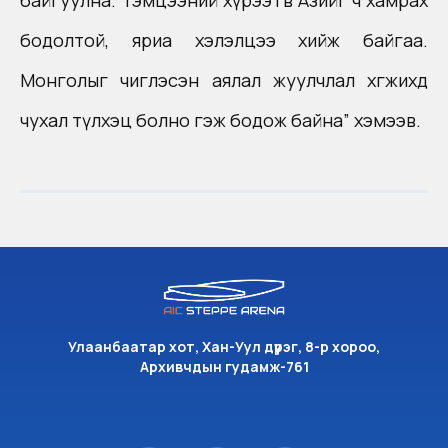
байгуулна. Тэмцээний хүрээТөв Азийг ч хамрах
бодолтой, яриа хэлэлцээ хийж байгаа.
Монголыг чиглэсэн аялал жуулчлал хөгжихөд
чухал түлхэц болно гэж бодож байна” хэмээв.
Улаанбаатар хот, Хан-Уул дүүрэг, 8-р хороо,
Архивчдын гудамж-761