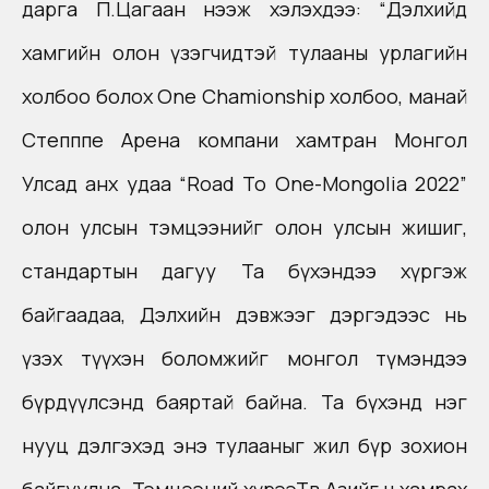
дарга П.Цагаан нээж хэлэхдээ: “Дэлхийд
хамгийн олон үзэгчидтэй тулааны урлагийн
холбоо болох One Chamionship холбоо, манай
Степппе Арена компани хамтран Монгол
Улсад анх удаа “Road То One-Mongolia 2022”
олон улсын тэмцээнийг олон улсын жишиг,
стандартын дагуу Та бүхэндээ хүргэж
байгаадаа, Дэлхийн дэвжээг дэргэдээс нь
үзэх түүхэн боломжийг монгол түмэндээ
бүрдүүлсэнд баяртай байна. Та бүхэнд нэг
нууц дэлгэхэд энэ тулааныг жил бүр зохион