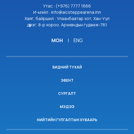
Утас : (+976) 7777 1666
И-мэйл : info@aicsteppearena.mn
Хаяг, байршил : Улаанбаатар хот, Хан-Уул
дүүрэг, 8-р хороо, Архивчдын гудамж-761
МОН
|
ENG
БИДНИЙ ТУХАЙ
ЭВЕНТ
СУРГАЛТ
МЭДЭЭ
НИЙТИЙН ГУЛГАЛТЫН ХУВААРЬ