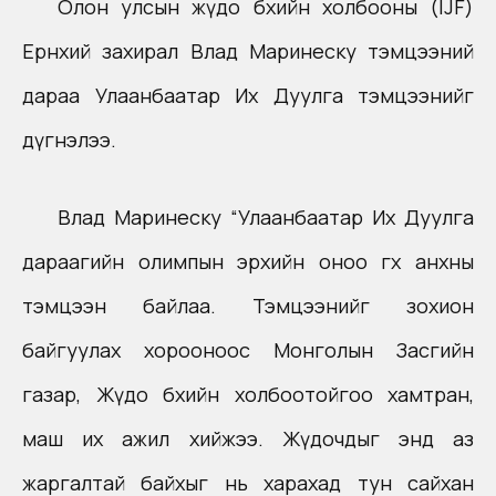
Олон улсын жүдо бөхийн холбооны (IJF)
Ерөнхий захирал Влад Маринеску тэмцээний
дараа Улаанбаатар Их Дуулга тэмцээнийг
дүгнэлээ.
Влад Маринеску “Улаанбаатар Их Дуулга
дараагийн олимпын эрхийн оноо өгөх анхны
тэмцээн байлаа. Тэмцээнийг зохион
байгуулах хорооноос Монголын Засгийн
газар, Жүдо бөхийн холбоотойгоо хамтран,
маш их ажил хийжээ. Жүдочдыг энд аз
жаргалтай байхыг нь харахад тун сайхан