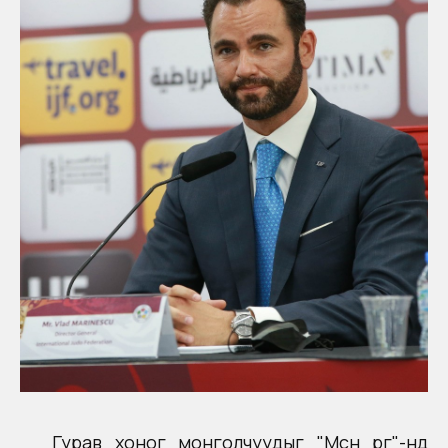
Гурав хоног монголчуудыг "Мөсөн өргөө"-нд