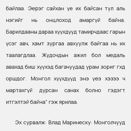
байлаа. Эерэг сайхан үе их байсан тул аль
нэгийг нь онцлоход амаргүй байна.
Барилдааны дараа хүүхдүүд тамирчдаас гарын
үсэг авч, хамт зургаа авхуулж байгаа нь их
таалагдлаа. Жүдочдын ажил бол медаль
авахад биш хүүхэд багачуудад урам зориг өгөхөд
оршдог. Монгол хүүхдүүд энэ үеэ хэзээ ч
мартахгүй дурсан санах болно гэдэгт
итгэлтэй байна” гэж ярилаа.
Эх сурвалж:
Влад Маринеску: Монголчууд