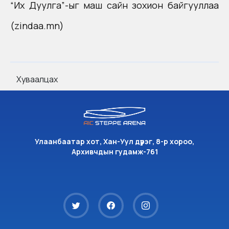
“Их Дуулга”-ыг маш сайн зохион байгууллаа
(zindaa.mn)
Хуваалцах
Улаанбаатар хот, Хан-Уул дүүрэг, 8-р хороо,
Архивчдын гудамж-761