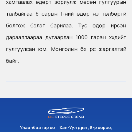
хамгаалах өдөрт зориулж мөсөн гулгуурын
талбайгаа 6 сарын 1-ний өдөр үнэ төлбөргүй
болгож бэлэг барилаа. Тус өдөр ирсэн
дарааллаараа дугаарлан 1000 гаран хүүхдийг
гулгуулсан юм. Монголын бүх үрс жаргалтай
байг.
Улаанбаатар хот, Хан-Уул дүүрэг, 8-р хороо,