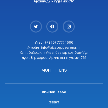
Архивчдын гудамж-761
Утас : (+976) 7777 1666
И-мэйл : info@aicsteppearena.mn
Хаяг, байршил : Улаанбаатар хот, Хан-Уул
дүүрэг, 8-р хороо, Архивчдын гудамж-761
МОН
|
ENG
БИДНИЙ ТУХАЙ
ЭВЕНТ