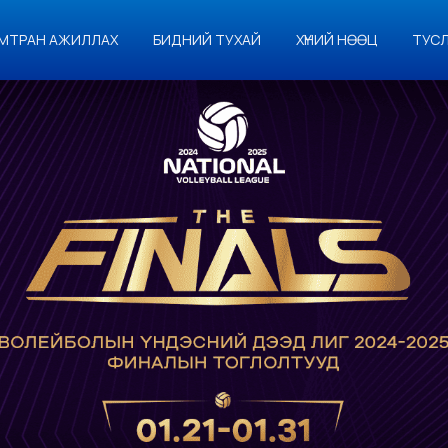
МТРАН АЖИЛЛАХ
БИДНИЙ ТУХАЙ
ХҮНИЙ НӨӨЦ
ТУС