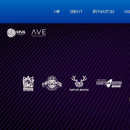
НҮҮР
ЭВЕНТ
ҮЙЛЧИЛГЭЭ
ХА