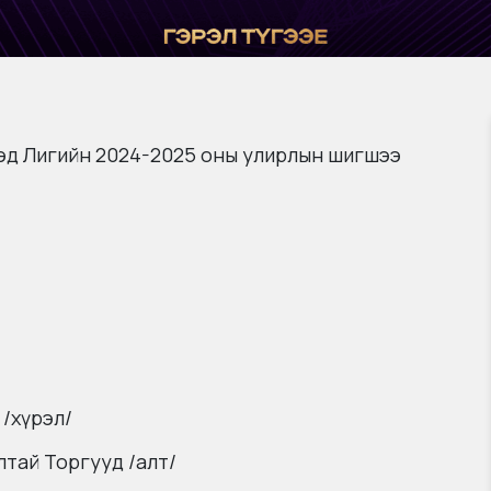
эд Лигийн 2024-2025 оны улирлын шигшээ
 /хүрэл/
лтай Торгууд /алт/