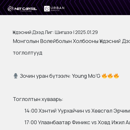
Үндэсний Дээд Лиг: Шигшээ | 2025.01.29
Монголын Волейболын Холбооны Үндэсний Дэ
тоглолтууд
Зочин уран бүтээлч: Young Mo’G
Тоглолтын хуваарь:
14:00 Хэнтий Уурхайчин vs Хөвсгөл Эрчим
17:00 Улаанбаатар Финикс vs Ховд Ижил А