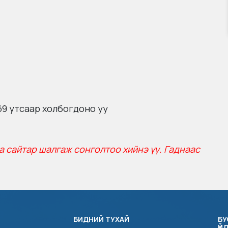
969 утсаар холбогдоно уу
а сайтар шалгаж сонголтоо хийнэ үү. Гаднаас
БИДНИЙ ТУХАЙ
БУ
ҮЙ