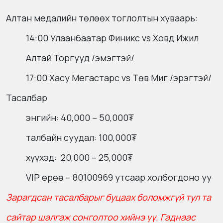
Алтан медалийн төлөөх тоглолтын хуваарь:
14:00 Улаанбаатар Финикс vs Ховд Ижил
Алтай Торгууд /эмэгтэй/
17:00 Хасу Мегастарс vs Төв Миг /эрэгтэй/
Тасалбар
энгийн: 40,000 – 50,000₮
талбайн суудал: 100,000₮
хүүхэд: 20,000 – 25,000₮
VIP өрөө – 80100969 утсаар холбогдоно уу
Зарагдсан тасалбарыг буцаах боломжгүй тул та
сайтар шалгаж сонголтоо хийнэ үү. Гаднаас