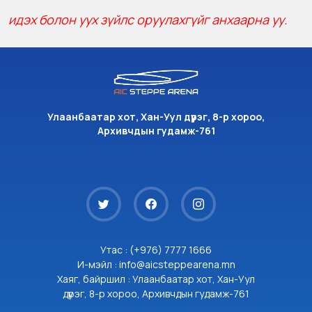
идэх болон уух зүйлс оруулахгүйг анхаарна уу.
Улаанбаатар хот, Хан-Уул дүүрэг, 8-р хороо,
Архивчдын гудамж-761
Утас : (+976) 7777 1666
И-мэйл : info@aicsteppearena.mn
Хаяг, байршил : Улаанбаатар хот, Хан-Уул
дүүрэг, 8-р хороо, Архивчдын гудамж-761