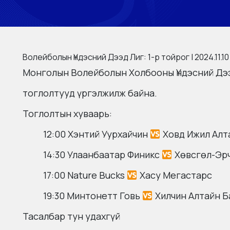
Волейболын Үндэсний Дээд Лиг: 1-р тойрог | 2024.11.10
Монголын Волейболын Холбооны Үндэсний Дээ
тоглолтууд үргэлжилж байна.
Тоглолтын хуваарь:
12:00 Хэнтий Уурхайчин
Ховд Ижил Алт
14:30 Улаанбаатар Финикс
Хөвсгөл-Эр
17:00 Nature Bucks
Хасу Мегастарс
19:30 Минтонетт Говь
Хилчин Алтайн Б
Тасалбар тун удахгүй