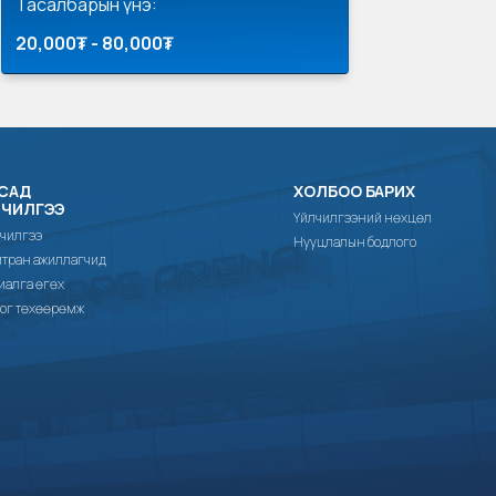
Тасалбарын үнэ:
20,000₮ - 80,000₮
САД
ХОЛБОО БАРИХ
ЛЧИЛГЭЭ
Үйлчилгээний нөхцөл
чилгээ
Нууцлалын бодлого
тран ажиллагчид
иалга өгөх
ог төхөөрөмж