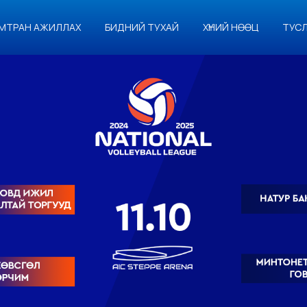
МТРАН АЖИЛЛАХ
БИДНИЙ ТУХАЙ
ХҮНИЙ НӨӨЦ
ТУС