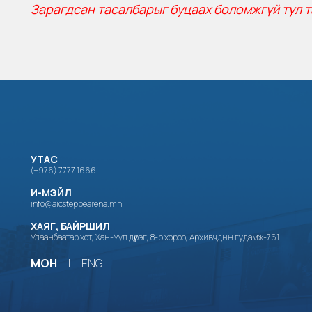
Зарагдсан тасалбарыг буцаах боломжгүй тул т
УТАС
(+976) 7777 1666
И-МЭЙЛ
info@aicsteppearena.mn
ХАЯГ, БАЙРШИЛ
Улаанбаатар хот, Хан-Уул дүүрэг, 8-р хороо, Архивчдын гудамж-761
МОН
|
ENG