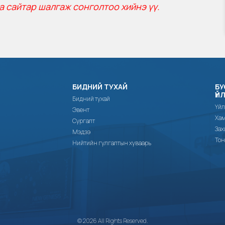
а сайтар шалгаж сонголтоо хийнэ үү.
БИДНИЙ ТУХАЙ
БУ
ҮЙ
Бидний тухай
Үйл
Эвент
Хам
Сургалт
Зах
Мэдээ
Тон
Нийтийн гулгалтын хуваарь
© 2026 All Rights Reserved.