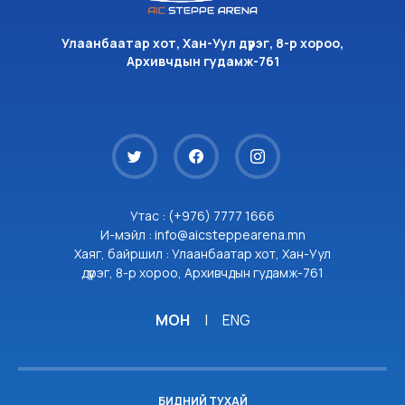
Улаанбаатар хот, Хан-Уул дүүрэг, 8-р хороо,
Архивчдын гудамж-761
Утас : (+976) 7777 1666
И-мэйл : info@aicsteppearena.mn
Хаяг, байршил : Улаанбаатар хот, Хан-Уул
дүүрэг, 8-р хороо, Архивчдын гудамж-761
МОН
|
ENG
БИДНИЙ ТУХАЙ