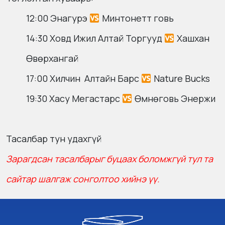
12:00 Энагурэ
Минтонетт говь
14:30 Ховд Ижил Алтай Торгууд
Хашхан
Өвөрхангай
17:00 Хилчин Алтайн Барс
Nature Bucks
19:30 Хасу Мегастарс
Өмнөговь Энержи
Тасалбар тун удахгүй
Зарагдсан тасалбарыг буцаах боломжгүй тул та
сайтар шалгаж сонголтоо хийнэ үү.