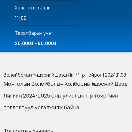
Хаалга нээх цаг:
11:00
Тасалбарын үнэ:
20,000₮ - 80,000₮
Волейболын Үндэсний Дээд Лиг: 1-р тойрог | 2024.11.08
Монголын Волейболын Холбооны Үндэсний Дээд
Лигийн 2024-2025 оны улирлын 1-р тойргийн
тоглолтууд үргэлжилж байна.
Тоглолтын хуваарь: