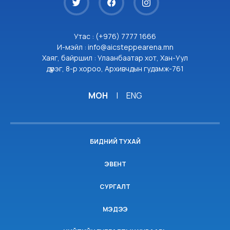
Утас : (+976) 7777 1666
И-мэйл : info@aicsteppearena.mn
Хаяг, байршил : Улаанбаатар хот, Хан-Уул
дүүрэг, 8-р хороо, Архивчдын гудамж-761
МОН
|
ENG
БИДНИЙ ТУХАЙ
ЭВЕНТ
СУРГАЛТ
МЭДЭЭ