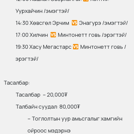
Уурхайчин /эмэгтэй/
14:30 Хөвсгөл Эрчим
Энагурэ /эмэгтэй/
17:00 Хилчин
Минтонетт говь /эрэгтэй/
19:30 Хасу Мегастарс
Минтонетт говь /
эрэгтэй/
Тасалбар:
Тасалбар – 20,000₮
Талбайн суудал: 80,000₮
– Тоглолтын уур амьсгалыг хамгийн
ойроос мэдэрнэ