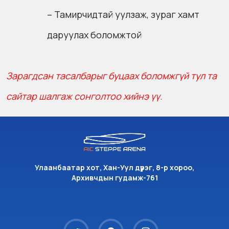
– Тамирчидтай уулзаж, зураг хамт
даруулах боломжтой
Зарагдсан тасалбарыг буцаах боломжгүй тул та
сайтар шалгаж сонголтоо хийнэ үү.
Улаанбаатар хот, Хан-Уул дүүрэг, 8-р хороо,
Архивчдын гудамж-761