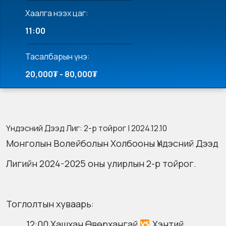
Хаалга нээх цаг:
11:00
Тасалбарын үнэ:
20,000₮ - 80,000₮
Үндэсний Дээд Лиг: 2-р тойрог | 2024.12.10
Монголын Волейболын Холбооны Үндэсний Дээд
Лигийн 2024-2025 оны улирлын 2-р тойрог.
Тоглолтын хуваарь:
12:00 Хашхан Өвөрхангай
Хэнтий