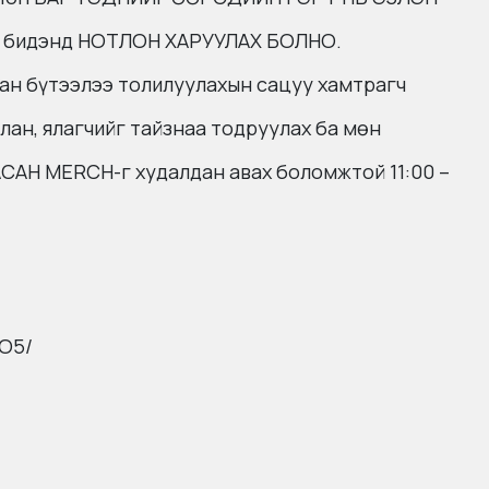
уг бидэнд НОТЛОН ХАРУУЛАХ БОЛНО.
ан бүтээлээ толилуулахын сацуу хамтрагч
лан, ялагчийг тайзнаа тодруулах ба мөн
Н MERCH-г худалдан авах боломжтой 11:00 –
BO5/