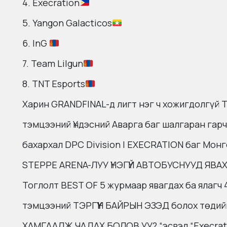
4. Execration
5. Yangon Galacticos
6. InG
7. Team Lilgun
8. TNT Esports
Харин GRANDFINAL-д лигт нэг ч хожигдолгүй 
тэмцээний Үндэсний Аварга баг шалгаран гар
бахархал DPC Division l EXECRATION баг Мон
STEPPE ARENA-ЛУУ ҮНЭГҮЙ АВТОБУСНУУД ЯВА
Тоглолт BEST OF 5 журмаар явагдах ба яла
тэмцээний ТЭРГҮҮН БАЙРЫН ЭЗЭД болох төди
ХАМГААЛЖ ЧАДАХ БОЛОВ УУ? “эсвэл “Execra