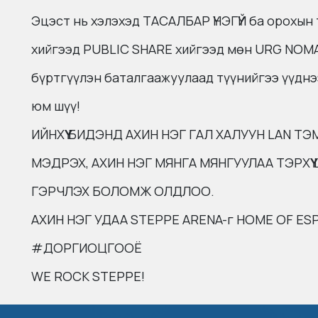
Эцэст нь хэлэхэд ТАСАЛБАР ҮНЭГҮЙ ба орохын 
хийгээд PUBLIC SHARE хийгээд мөн URG NOMADX
бүртгүүлэн баталгаажуулаад түүнийгээ үүднэ
юм шүү!
ИЙНХҮҮ БИДЭНД АХИН НЭГ ГАЛ ХАЛУУН LAN ТЭ
МЭДРЭХ, АХИН НЭГ МЯНГА МЯНГУУЛАА ТЭРХҮ
ГЭРЧЛЭХ БОЛОМЖ ОЛДЛОО.
АХИН НЭГ УДАА STEPPE ARENA-г HOME OF E
#ДОРГИОЦГООЁ
WE ROCK STEPPE!