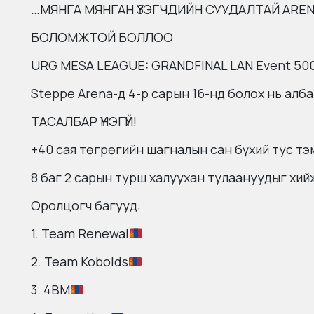
…МЯНГА МЯНГАН ҮЗЭГЧДИЙН СУУДАЛТАЙ AREN
БОЛОМЖТОЙ БОЛЛОО
URG MESA LEAGUE: GRANDFINAL LAN Event 500
Steppe Arena-д 4-р сарын 16-нд болох нь алб
ТАСАЛБАР ҮНЭГҮЙ!
+40 сая төгрөгийн шагналын сан бүхий тус т
8 баг 2 сарын турш халуухан тулаануудыг хий
Оролцогч багууд:
1. Team Renewal
2. Team Kobolds
3. 4BM