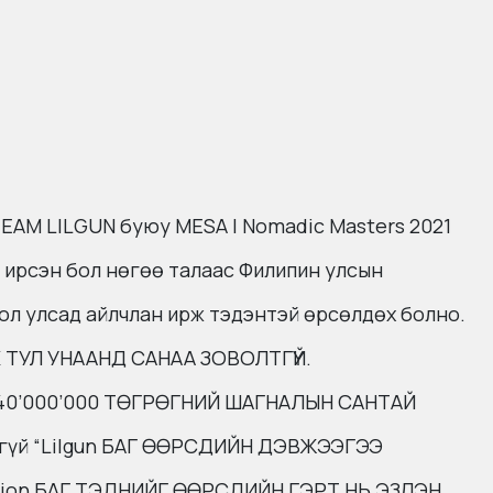
TEAM LILGUN буюу MESA | Nomadic Masters 2021
ч ирсэн бол нөгөө талаас Филипин улсын
гол улсад айлчлан ирж тэдэнтэй өрсөлдөх болно.
Х ТУЛ УНААНД САНАА ЗОВОЛТГҮЙ.
гч 40’000’000 ТӨГРӨГНИЙ ШАГНАЛЫН САНТАЙ
йгүй “Lilgun БАГ ӨӨРСДИЙН ДЭВЖЭЭГЭЭ
tion БАГ ТЭДНИЙГ ӨӨРСДИЙН ГЭРТ НЬ ЭЗЛЭН