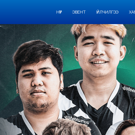
НҮҮР
ЭВЕНТ
ҮЙЛЧИЛГЭЭ
ХА