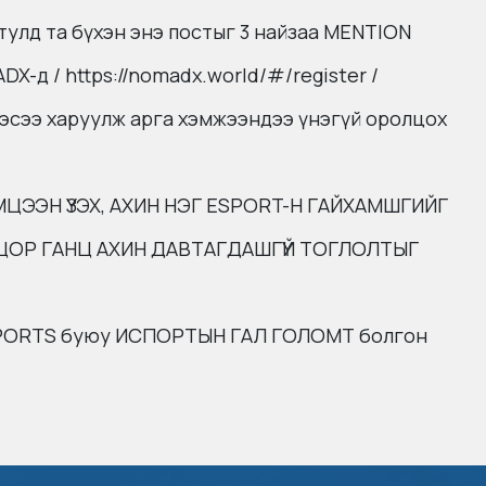
тулд та бүхэн энэ постыг 3 найзаа MENTION
-д / https://nomadx.world/#/register /
эсээ харуулж арга хэмжээндээ үнэгүй оролцох
МЦЭЭН ҮЗЭХ, АХИН НЭГ ESPORT-Н ГАЙХАМШГИЙГ
Ү ЦОР ГАНЦ АХИН ДАВТАГДАШГҮЙ ТОГЛОЛТЫГ
SPORTS буюу ИСПОРТЫН ГАЛ ГОЛОМТ болгон