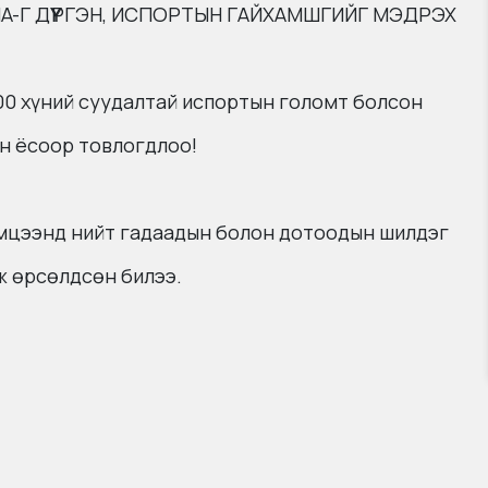
A-Г ДҮҮРГЭН, ИСПОРТЫН ГАЙХАМШГИЙГ МЭДРЭХ
0 хүний суудалтай испортын голомт болсон
ан ёсоор товлогдлоо!
эмцээнд нийт гадаадын болон дотоодын шилдэг
ж өрсөлдсөн билээ.