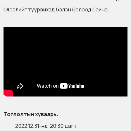
бүтээлийг туурвихад бэлэн болоод байна.
Тоглолтын хуваарь:
2022.12.31-нд 20:30 цагт