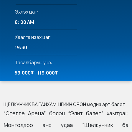
Эхлэх цаг:
8: 00 AM
Хаалга нээх цаг:
19:30
Тасалбарын үнэ:
59,000₮ - 119,000₮
ЩЕЛКУНЧИК БА ГАЙХАМШГИЙН ОРОН медиа арт балет
“Степпе Арена” болон “Элит балет” хамтран
Монголдоо анх удаа “Щелкунчик ба