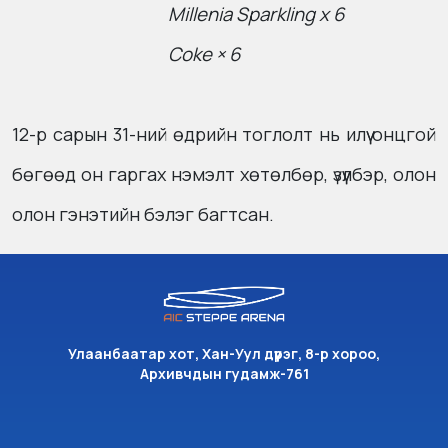
Millenia Sparkling x 6
Coke × 6
12-р сарын 31-ний өдрийн тоглолт нь илүү онцгой
бөгөөд он гаргах нэмэлт хөтөлбөр, үзүүлбэр, олон
олон гэнэтийн бэлэг багтсан.
Улаанбаатар хот, Хан-Уул дүүрэг, 8-р хороо,
Архивчдын гудамж-761