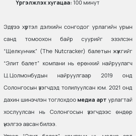
Үргэлжлэх хугацаа:
100 минут
Эдүгээ хүртэл дэлхийн сонгодог урлагийн урын
санд томоохон байр суурийг эзэлсэн
“Щелкунчик” (The Nutcracker) балетын жүжгийг
“Элит балет” компани нь ерөнхий найруулагч
Ц.Цолмонбудын найруулгаар 2019 онд
Солонгосын үзэгчдэд толилуулсан юм. 2021 онд
дахин шинэчлэн тоглохдоо
медиа арт
урлагтай
хослуулсан нь Солонгосын үзэгчдээс өндөр
үнэлгээ авсан билээ.