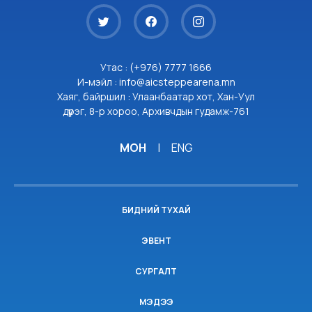
Утас : (+976) 7777 1666
И-мэйл : info@aicsteppearena.mn
Хаяг, байршил : Улаанбаатар хот, Хан-Уул
дүүрэг, 8-р хороо, Архивчдын гудамж-761
МОН
|
ENG
БИДНИЙ ТУХАЙ
ЭВЕНТ
СУРГАЛТ
МЭДЭЭ