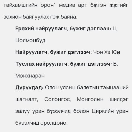
гайхамшгийн орон” медиа арт бүжгэн жүжгийг
зохион байгуулах гэж байна.
Ерөнхий найруулагч, бүжиг дэглээч:
Ц.
Цолмонбуд
Найруулагч, бүжиг дэглээч:
Чон Хэ Юүн
Туслах найруулагч, бүжиг дэглээч:
Б.
Мөнхнаран
Дүрүүдэд:
Олон улсын балетын тэмцээний
шагналт, Солонгос, Монголын шилдэг
залуу уран бүтээлчид болон Циркийн уран
бүтээлчид оролцоно.