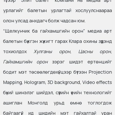
Үүгээр “Элит балет” компани нь медиа арт
урлагийг балетын урлагтай хослуулснаараа
олон улсад анхдагч болж чадсан юм.
“Щелкунчик ба гайхамшгийн орон” медиа арт
балетын бүжгэн жүжигт гарах Клара охины зүүдэнд
тохиолдох
Хулганы орон
,
Цасны орон
,
Гайхамшгийн орон
зэрэг шидэт ертөнцийг
бодит мэт төсөөлөгдөхүйцээр бүтээн Projection
Mapping, Hologram, 3D background, Video effects
бүхий шинэлэг шийдэл, сүүлийн үеийн технологийг
ашиглан Монголд урьд өмнө тоглогдож
байгаагүй ид шидийн мэт гайхалтай уран