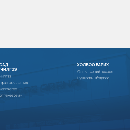
САД
ХОЛБОО БАРИХ
ЛЧИЛГЭЭ
Үйлчилгээний нөхцөл
чилгээ
Нууцлалын бодлого
тран ажиллагчид
иалга өгөх
ог төхөөрөмж