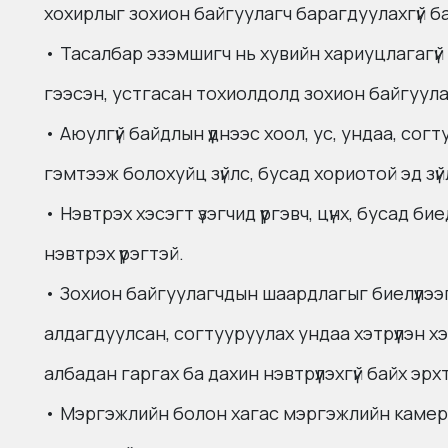
хохирлыг зохион байгуулагч барагдуулахгүй ба 
• Тасалбар эзэмшигч нь хувийн хариуцлагагүй
гээсэн, устгасан тохиолдолд зохион байгуулаг
• Аюулгүй байдлын үүднээс хоол, ус, ундаа, согт
гэмтээж болохуйц зүйлс, бусад хориотой эд зүй
• Нэвтрэх хэсэгт үзэгчид үүргэвч, цүнх, бусад 
нэвтрэх үүрэгтэй.
• Зохион байгуулагчдын шаардлагыг биелүүлээгү
алдагдуулсан, согтууруулах ундаа хэтрүүлэн х
албадан гаргах ба дахин нэвтрүүлэхгүй байх эрх
• Мэргэжлийн болон хагас мэргэжлийн камер