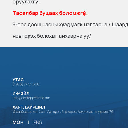
оруулахгүй.
Тасалбар буцаах боломжгүй.
8-оос доош насны хүүхэд үнэгүй нэвтэрнэ /
Шаард
нэвтрүүлэх болохыг анхаарна уу/
УТАС
(+976) 7777 1666
И-МЭЙЛ
info@aicsteppearena.mn
ХАЯГ, БАЙРШИЛ
Улаанбаатар хот, Хан-Уул дүүрэг, 8-р хороо, Архивчдын гудамж-761
МОН
|
ENG