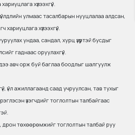
хариуцлага хүлээхгүй.
 үйлдлийн улмаас тасалбарын нууцлалаа алдсан,
ч хариуцлага хүлээхгүй.
ууруулах ундаа, сандал, хурц үзүүртэй бусдыг
лсийг гаднаас оруулахгүй.
биедээ авч орж буй баглаа боодлыг шалгуулж
й, үйл ажиллагаанд саад учруулсан, тав тухыг
эрэглэсэн үзэгчдийг тоглолтын талбайгаас
тэй.
, дрон төхөөрөмжийг тоглолтын талбай руу