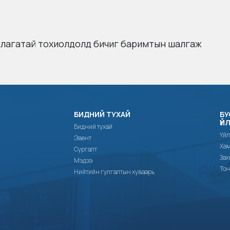
лагатай
тохиолдолд бичиг баримтын шалгаж
БИДНИЙ ТУХАЙ
БУ
ҮЙ
Бидний тухай
Үйл
Эвент
Хам
Сургалт
Зах
Мэдээ
Тон
Нийтийн гулгалтын хуваарь