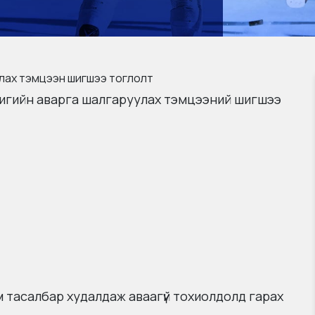
лах тэмцээн шигшээ тоглолт
игийн аварга шалгаруулах тэмцээний шигшээ
 тасалбар худалдаж аваагүй тохиолдолд гарах