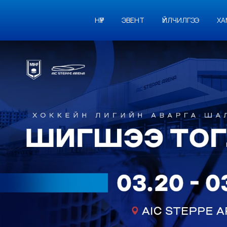
НҮҮР
ЭВЕНТ
ҮЙЛЧИЛГЭЭ
ХА