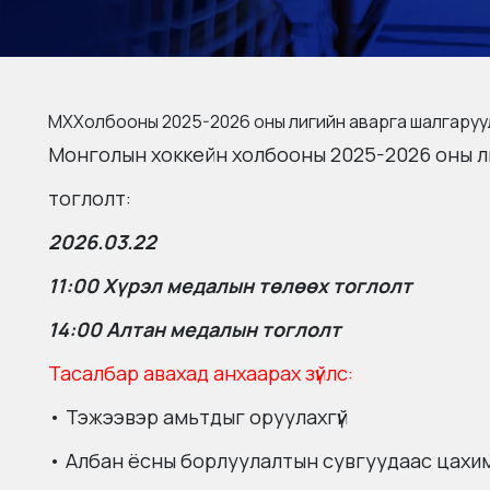
МХХолбооны 2025-2026 оны лигийн аварга шалгаруу
Монголын хоккейн холбооны 2025-2026 оны л
тоглолт:
2026.03.22
11:00 Хүрэл медалын төлөөх тоглолт
14:00 Алтан медалын тоглолт
Тасалбар авахад анхаарах зүйлс:
• Тэжээвэр амьтдыг оруулахгүй
• Албан ёсны борлуулалтын сувгуудаас цахим