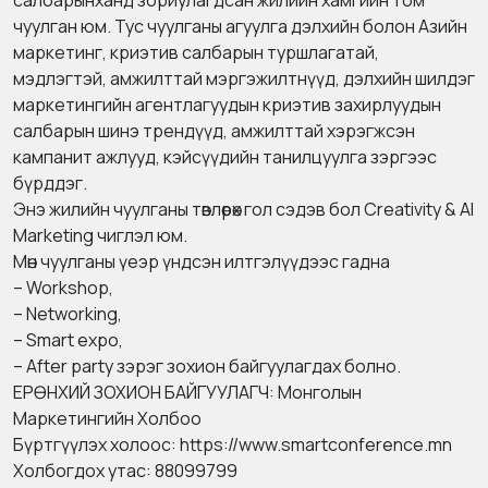
салбарынханд зориулагдсан жилийн хамгийн том
чуулган юм. Тус чуулганы агуулга дэлхийн болон Азийн
маркетинг, криэтив салбарын туршлагатай,
мэдлэгтэй, амжилттай мэргэжилтнүүд, дэлхийн шилдэг
маркетингийн агентлагуудын криэтив захирлуудын
салбарын шинэ трендүүд, амжилттай хэрэгжсэн
кампанит ажлууд, кэйсүүдийн танилцуулга зэргээс
бүрддэг.
Энэ жилийн чуулганы төвлөрөх гол сэдэв бол Creativity & AI
Marketing чиглэл юм.
Мөн чуулганы үеэр үндсэн илтгэлүүдээс гадна
– Workshop,
– Networking,
– Smart expo,
– After party зэрэг зохион байгуулагдах болно.
ЕРӨНХИЙ ЗОХИОН БАЙГУУЛАГЧ: Монголын
Маркетингийн Холбоо
Бүртгүүлэх холоос:
https://www.smartconference.mn
Холбогдох утас: 88099799