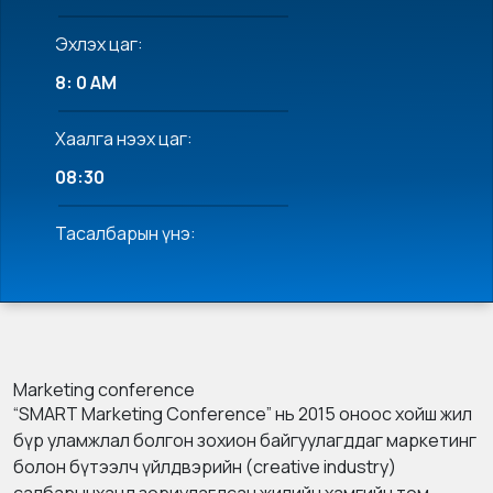
Эхлэх цаг:
8: 0 AM
Хаалга нээх цаг:
08:30
Тасалбарын үнэ:
Marketing conference
“SMART Marketing Conference” нь 2015 оноос хойш жил
бүр уламжлал болгон зохион байгуулагддаг маркетинг
болон бүтээлч үйлдвэрийн (creative industry)