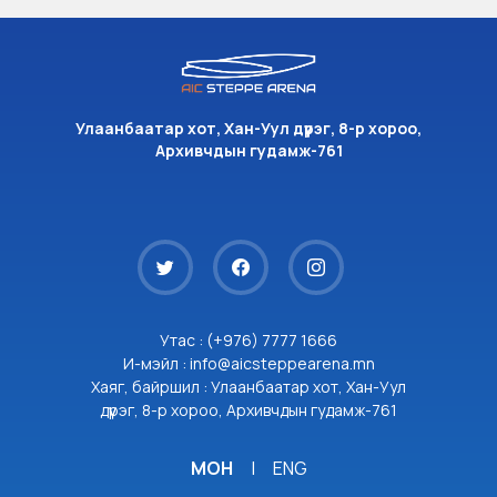
Улаанбаатар хот, Хан-Уул дүүрэг, 8-р хороо,
Архивчдын гудамж-761
Утас : (+976) 7777 1666
И-мэйл : info@aicsteppearena.mn
Хаяг, байршил : Улаанбаатар хот, Хан-Уул
дүүрэг, 8-р хороо, Архивчдын гудамж-761
МОН
|
ENG