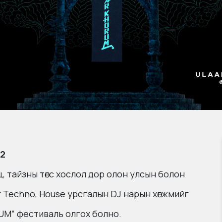
22
эц, тайзны төгс хослол дор олон улсын болон
 Techno, House урсгалын DJ нарын хөгжмийг
UM” фестиваль олгох болно.