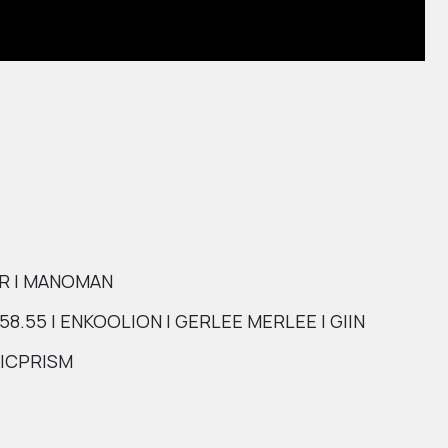
ER | MANOMAN
558.55 | ENKOOLION | GERLEE MERLEE | GIIN
LICPRISM