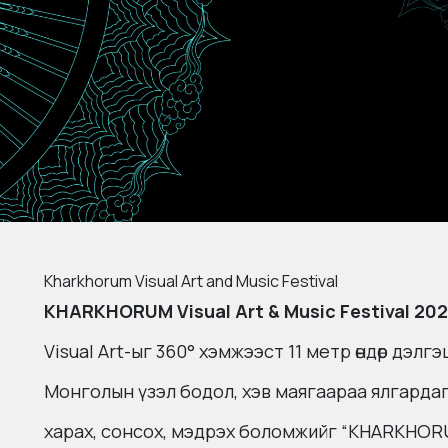
Kharkhorum Visual Art and Music Festival
KHARKHORUM Visual Art & Music Festival 20
Visual Art-ыг 360° хэмжээст 11 метр өндөр дэлг
Монголын үзэл бодол, хэв маягаараа ялгардаг
харах, сонсох, мэдрэх боломжийг “KHARKHOR