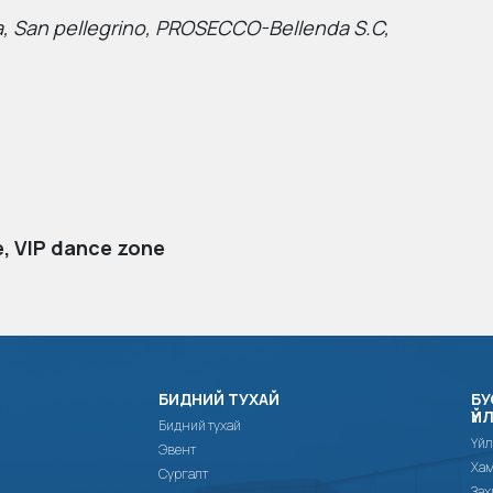
ola, San pellegrino, PROSECCO-Bellenda S.C,
 VIP dance zone
БИДНИЙ ТУХАЙ
БУ
ҮЙ
Бидний тухай
Үйл
Эвент
Хам
Сургалт
Зах