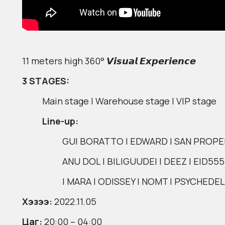
11 meters high 360° 𝙑𝙞𝙨𝙪𝙖𝙡 𝙀𝙭𝙥𝙚𝙧𝙞𝙚𝙣𝙘𝙚
3 STAGES:
Main stage | Warehouse stage | VIP stage
Line-up:
GUI BORATTO | EDWARD | SAN PROP
ANU DOL | BILIGUUDEI | DEEZ | EID55
| MARA | ODISSEY | NOMT | PSYCHEDE
Хэзээ:
2022.11.05
Цаг:
20:00 – 04:00