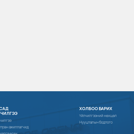
САД
ХОЛБОО БАРИХ
ЛЧИЛГЭЭ
Үйлчилгээний нөхцөл
чилгээ
Нууцлалын бодлого
тран ажиллагчид
иалга өгөх