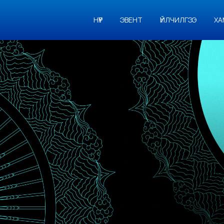
НҮҮР
ЭВЕНТ
ҮЙЛЧИЛГЭЭ
ХА