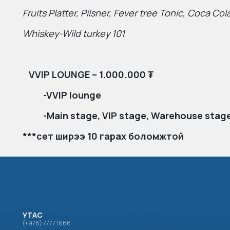
Fruits Platter, Pilsner, Fever tree Tonic, Coca C
Whiskey-Wild turkey 10
1
VVIP LOUNGE – 1.000.000 ₮
-VVIP lounge
-Main stage, VIP stage, Warehouse stage,
***сет ширээ 10 гарах боломжтой
УТАС
(+976) 7777 1666