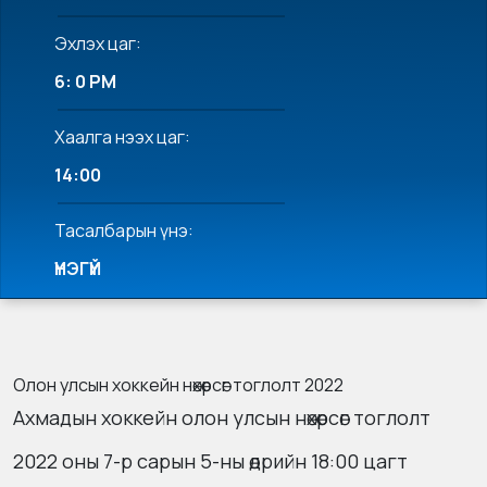
Эхлэх цаг:
6: 0 PM
Хаалга нээх цаг:
14:00
Тасалбарын үнэ:
ҮНЭГҮЙ
Олон улсын хоккейн нөхөрсөг тоглолт 2022
Ахмадын хоккейн олон улсын нөхөрсөг тоглолт
2022 оны 7-р сарын 5-ны өдрийн 18:00 цагт