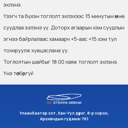
эхлэнэ.
Үзэгч та бүхэн тоглолт эхлэхээс 15 минутын өмнө
суудлаа эзлэнэ үү. Доторх агаарын хэм суудлын
эгнээ байрлалаас хамаарч +5-аас +15 хэм тул
тохируулж хувцаслана уу.
Тоглолтын шайбыг 18:00 хаяж тоглолт эхлэнэ.
Үнэ төлбөргүй
Улаанбаатар хот, Хан-Уул дүүрэг, 8-р хороо,
Архивчдын гудамж-761