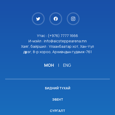
Утас : (+976) 7777 1666
И-мэйл : info@aicsteppearena.mn
Хаяг, байршил : Улаанбаатар хот, Хан-Уул
дүүрэг, 8-р хороо, Архивчдын гудамж-761
МОН
|
ENG
БИДНИЙ ТУХАЙ
ЭВЕНТ
СУРГАЛТ