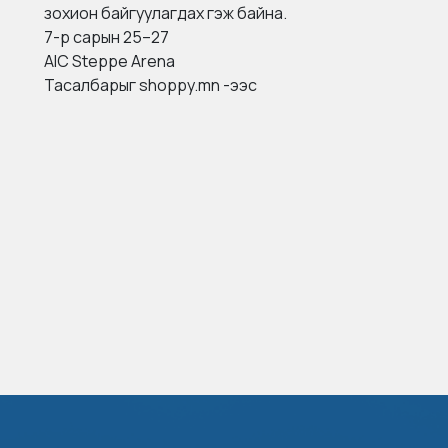
зохион байгуулагдах гэж байна.
7-р сарын 25–27
AIC Steppe Arena
Тасалбарыг
shoppy.mn
-ээс