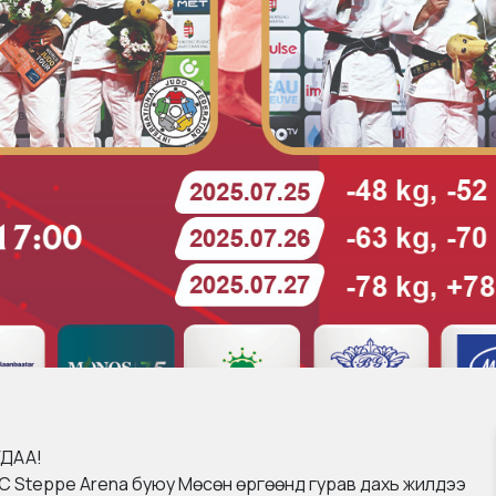
УДАА!
IC Steppe Arena буюу Мөсөн өргөөнд гурав дахь жилдээ