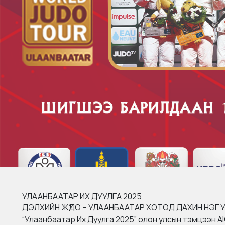
УЛААНБААТАР ИХ ДУУЛГА 2025
ДЭЛХИЙН ЖҮДО – УЛААНБААТАР ХОТОД ДАХИН НЭГ 
“Улаанбаатар Их Дуулга 2025” олон улсын тэмцээн A