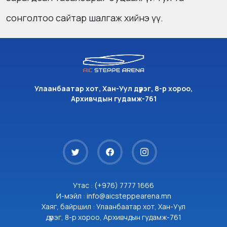
сонголтоо сайтар шалгаж хийнэ үү.
Улаанбаатар хот, Хан-Уул дүүрэг, 8-р хороо,
Архивчдын гудамж-761
Утас : (+976) 7777 1666
И-мэйл : info@aicsteppearena.mn
Хаяг, байршил : Улаанбаатар хот, Хан-Уул
дүүрэг, 8-р хороо, Архивчдын гудамж-761