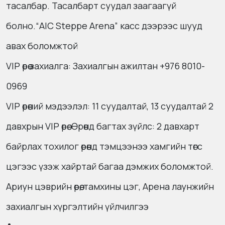
тасалбар. Тасалбарт суудал заагаагүй
болно.
“AIC Steppe Arena” касс дээрээс шууд
авах боломжтой
VIP өрөө захиалга: Захиалгын ажилтан +976 8010-
0969
VIP өрөөний мэдээлэл: 11 суудалтай, 13 суудалтай 2
давхрын VIP өрөө. Өрөөнд багтах зүйлс: 2 давхарт
байрлах тохилог өрөөнд тэмцээнээ хамгийн төгс
цэгээс үзэж хайртай багаа дэмжих боломжтой.
Ариун цэврийн өрөө, тамхины цэг, Арена лаунжийн
захиалгын хүргэлтийн үйлчилгээ