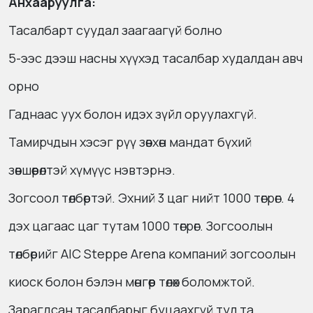
Анхааруулга:
Тасалбарт суудал заагаагүй болно
5-ээс дээш насны хүүхэд тасалбар худалдан авч
орно
Гаднаас уух болон идэх зүйл оруулахгүй.
Тамирчдын хэсэг рүү зөвхөн мандат бүхий
зөвшөөрөлтэй хүмүүс нэвтэрнэ.
Зогсоол төлбөртэй. Эхний 3 цаг нийт 1000 төгрөг. 4
дэх цагаас цаг тутам 1000 төгрөг. Зогсоолын
төлбөрийг AIC Steppe Arena компаний зогсоолын
киоск болон бэлэн мөнгөөр төлөх боломжтой.
Зарагдсан тасалбарыг буцаахгүй тул та