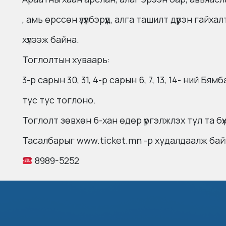
, амь өрссөн үзүүлбэрүүд, алга ташилт дүүрэн гайха
хүлээж байна.
Тоглолтын хуваарь:
3-р сарын 30, 31, 4-р сарын 6, 7, 13, 14- ний Бям
тус тус тоглоно.
Тоглолт зөвхөн 6-хан өдөр үргэлжлэх тул та бү
Тасалбарыг www.ticket.mn -р худалдаалж бай
8989-5252