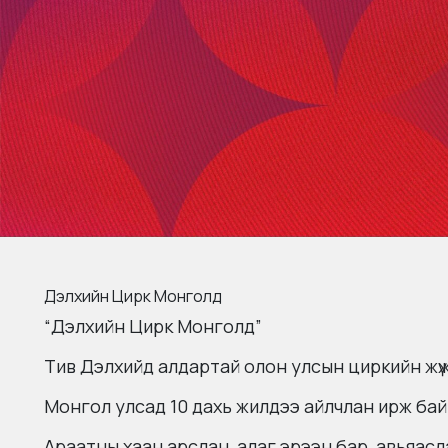
Дэлхийн Цирк Монголд
“Дэлхийн Цирк Монголд”
Тив Дэлхийд алдартай олон улсын циркийн жүжи
Монгол улсад 10 дахь жилдээ айлчлан ирж бай
Араатны хаан арслан, алаг эрээн бар, авьяас