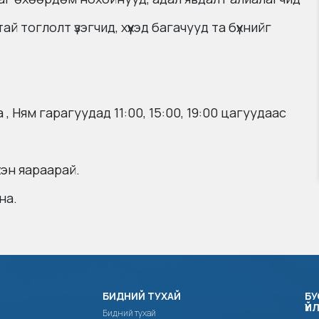
лтай тоглолт үзэгчид, хүүхэд багачууд та бүхнийг
ба , Ням гарагуудад 11:00, 15:00, 19:00 цагуудаас
хэн яараарай.
на.
БИДНИЙ ТУХАЙ
БУ
ҮЙ
Бидний тухай