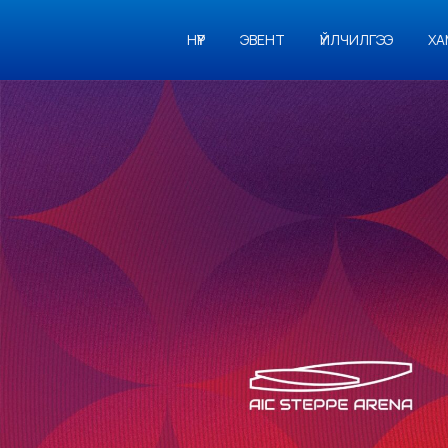
НҮҮР
ЭВЕНТ
ҮЙЛЧИЛГЭЭ
ХА