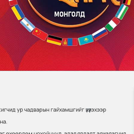
гчид ур чадварын гайхамшгийг үзүүлэхээр
на.
лаг өхөөрдөм нохойнууд, адал явдалт алиалагчид