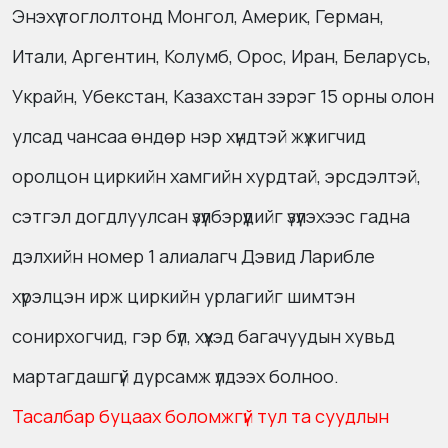
Энэхүү тоглолтонд Монгол, Америк, Герман,
Итали, Аргентин, Колумб, Орос, Иран, Беларусь,
Украйн, Убекстан, Казахстан зэрэг 15 орны олон
улсад чансаа өндөр нэр хүндтэй жүжигчид
оролцон циркийн хамгийн хурдтай, эрсдэлтэй,
сэтгэл догдлуулсан үзүүлбэрүүдийг үзүүлэхээс гадна
дэлхийн номер 1 алиалагч Дэвид Ларибле
хүрэлцэн ирж циркийн урлагийг шимтэн
сонирхогчид, гэр бүл, хүүхэд багачуудын хувьд
мартагдашгүй дурсамж үлдээх болноо.
Тасалбар буцаах боломжгүй тул та суудлын