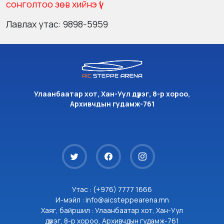
сонголтоо зөв хийнэ үү!
Лавлах утас: 9898-5959
Улаанбаатар хот, Хан-Уул дүүрэг, 8-р хороо,
Архивчдын гудамж-761
Утас : (+976) 7777 1666
И-мэйл : info@aicsteppearena.mn
Хаяг, байршил : Улаанбаатар хот, Хан-Уул
дүүрэг, 8-р хороо, Архивчдын гудамж-761