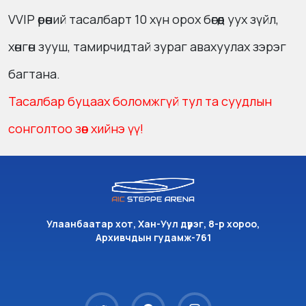
VVIP өрөөний тасалбарт 10 хүн орох бөгөөд уух зүйл,
хөнгөн зууш, тамирчидтай зураг авахуулах зэрэг
багтана.
Тасалбар буцаах боломжгүй тул та суудлын
сонголтоо зөв хийнэ үү!
Улаанбаатар хот, Хан-Уул дүүрэг, 8-р хороо,
Архивчдын гудамж-761