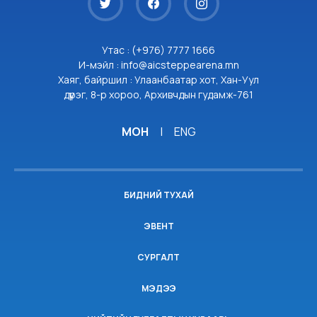
Утас : (+976) 7777 1666
И-мэйл : info@aicsteppearena.mn
Хаяг, байршил : Улаанбаатар хот, Хан-Уул
дүүрэг, 8-р хороо, Архивчдын гудамж-761
МОН
|
ENG
БИДНИЙ ТУХАЙ
ЭВЕНТ
СУРГАЛТ
МЭДЭЭ