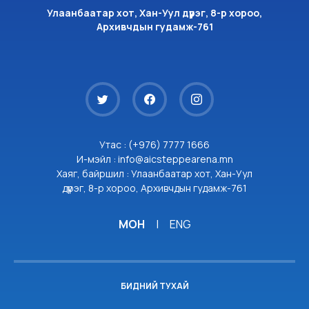
Улаанбаатар хот, Хан-Уул дүүрэг, 8-р хороо,
Архивчдын гудамж-761
Утас : (+976) 7777 1666
И-мэйл : info@aicsteppearena.mn
Хаяг, байршил : Улаанбаатар хот, Хан-Уул
дүүрэг, 8-р хороо, Архивчдын гудамж-761
МОН
|
ENG
БИДНИЙ ТУХАЙ