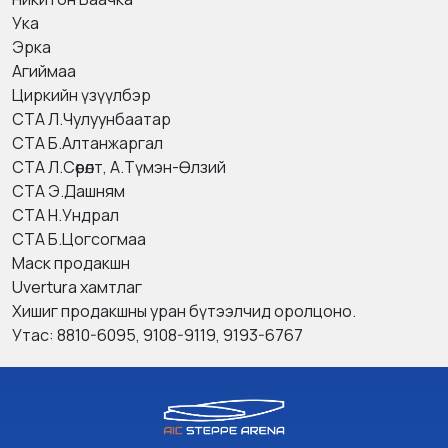
Ука
Эрка
Агиймаа
Циркийн үзүүлбэр
СТА Л.Чулуунбаатар
СТА Б.Алтанжаргал
СТА Л.Сөрөлт, А.Түмэн-Өлзий
СТА Э.Дашням
СТА Н.Ундрал
СТА Б.Цогсогмаа
Маск продакшн
Uvertura хамтлаг
Хишиг продакшны уран бүтээлчид оролцоно.
Утас: 8810-6095, 9108-9119, 9193-6767