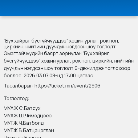
“Бүх хайрыг бүсгүйчүүддээ” хошин урлаг, рок поп,
циркийн, нийтийн дуучдын нэгдсэн шоу тоглолт
Эмэгтэйчүүдийн баярт зориулан “Бүх хайрыг
бүсгүйчүүддээ” хошин урлаг, рок поп, циркийн, нийтийн
дуучдын нэгдсэн шоу тоглолт 9-дөх жилдээ тоглохоор
боллоо. 2026.03.07,08-нд 17:00 цагаас.
Тасалбарыг: https://ticket.mn/event/2906
Тоглолтод:
МУАЖ С.Батсүх
МУАЖ Ш.Чимэдцэеэ
МУГЖ Ч.Батболд
МУГЖ Б.Батцэцэглэн
Никитон Баачка