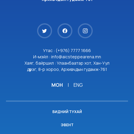
Утас : (+976) 7777 1666
И-мэйл : info@aicsteppearena.mn
Хаяг, байршил : Улаанбаатар хот, Хан-Уул
дүүрэг, 8-р хороо, Архивчдын гудамж-761
МОН
|
ENG
БИДНИЙ ТУХАЙ
ЭВЕНТ