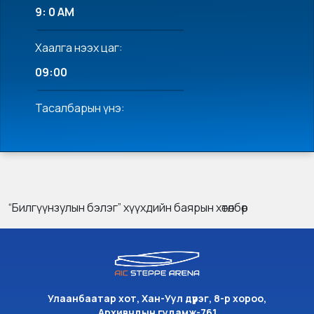
9: 0 AM
Хаалга нээх цаг:
09:00
Тасалбарын үнэ:
“Билгүүнзулын бэлэг” хүүхдийн баярын хөтөлбөр
Улаанбаатар хот, Хан-Уул дүүрэг, 8-р хороо,
Архивчдын гудамж-761