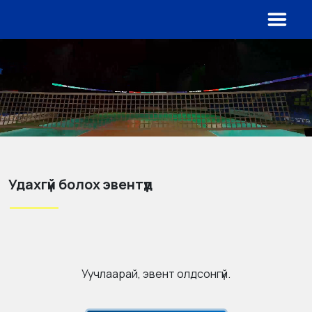
Удахгүй болох эвентүүд
Уучлаарай, эвент олдсонгүй.