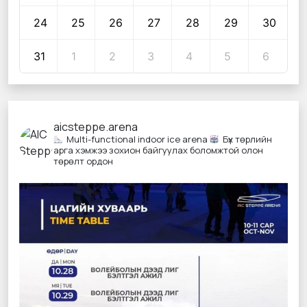
24
25
26
27
28
29
30
31
1
2
3
4
5
6
aicsteppe.arena
Multi-functional indoor ice arena
Бүх төрлийн
арга хэмжээ зохион байгуулах боломжтой олон
төрөлт ордон