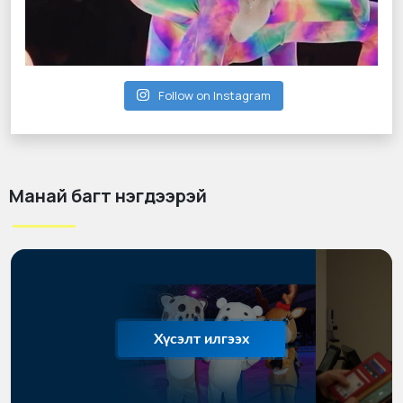
Follow on Instagram
Манай багт нэгдээрэй
Хүсэлт илгээх