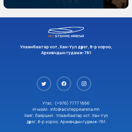
Улаанбаатар хот, Хан-Уул дүүрэг, 8-р хороо,
Архивчдын гудамж-761
Утас : (+976) 7777 1666
И-мэйл : info@aicsteppearena.mn
Хаяг, байршил : Улаанбаатар хот, Хан-Уул
дүүрэг, 8-р хороо, Архивчдын гудамж-761